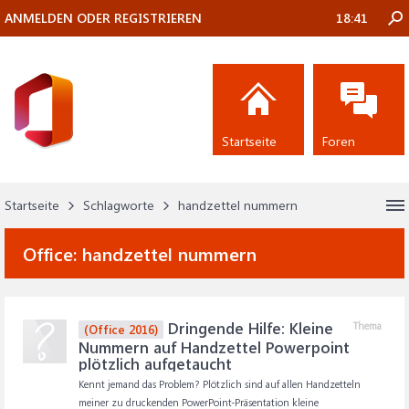
ANMELDEN ODER REGISTRIEREN
18:41
Startseite
Foren
Startseite
Schlagworte
handzettel nummern
Office:
handzettel nummern
Dringende Hilfe: Kleine
Thema
(Office 2016)
Nummern auf Handzettel Powerpoint
plötzlich aufgetaucht
Kennt jemand das Problem? Plötzlich sind auf allen Handzetteln
meiner zu druckenden PowerPoint-Präsentation kleine