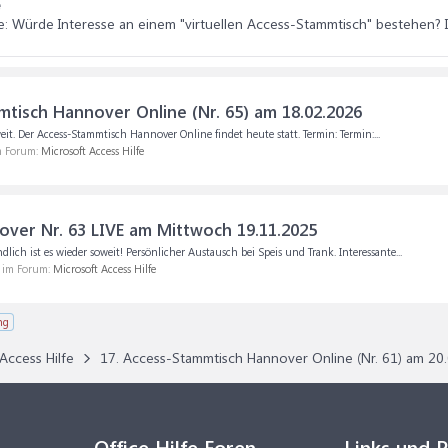
e
ee: Würde Interesse an einem "virtuellen Access-Stammtisch" bestehen? Ic
isch Hannover Online (Nr. 65) am 18.02.2026
t. Der Access-Stammtisch Hannover Online findet heute statt. Termin: Termin:...
im Forum:
Microsoft Access Hilfe
er Nr. 63 LIVE am Mittwoch 19.11.2025
 ist es wieder soweit! Persönlicher Austausch bei Speis und Trank. Interessante...
, im Forum:
Microsoft Access Hilfe
ng
Access Hilfe
17. Access-Stammtisch Hannover Online (Nr. 61) am 20
Office Hilfe Foren
Links und 