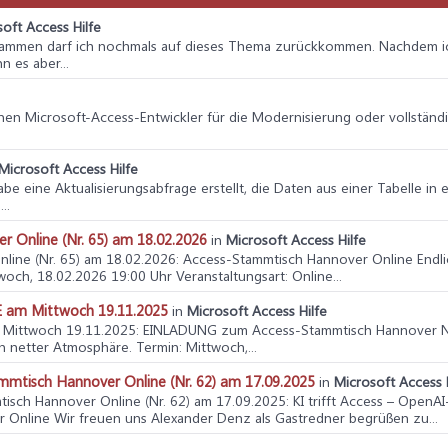
oft Access Hilfe
usammen darf ich nochmals auf dieses Thema zurückkommen. Nachdem ich
 es aber...
enen Microsoft‑Access‑Entwickler für die Modernisierung oder vollständ
Microsoft Access Hilfe
habe eine Aktualisierungsabfrage erstellt, die Daten aus einer Tabelle in
..
Online (Nr. 65) am 18.02.2026
in
Microsoft Access Hilfe
ine (Nr. 65) am 18.02.2026
: Access-Stammtisch Hannover Online Endli
woch, 18.02.2026 19:00 Uhr Veranstaltungsart: Online...
 am Mittwoch 19.11.2025
in
Microsoft Access Hilfe
 Mittwoch 19.11.2025
: EINLADUNG zum Access-Stammtisch Hannover Nr. 6
n netter Atmosphäre. Termin: Mittwoch,...
ammtisch Hannover Online (Nr. 62) am 17.09.2025
in
Microsoft Access 
mtisch Hannover Online (Nr. 62) am 17.09.2025
: KI trifft Access – Open
Online Wir freuen uns Alexander Denz als Gastredner begrüßen zu...