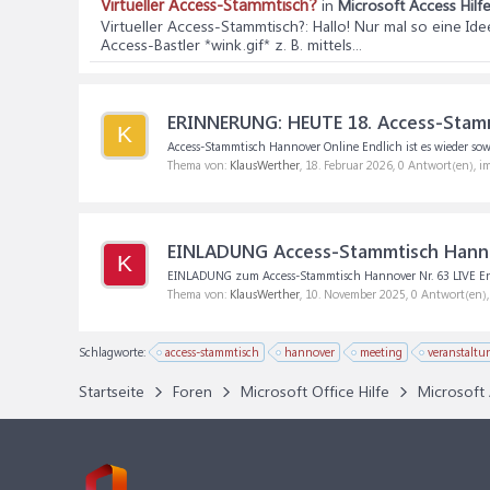
Virtueller Access-Stammtisch?
in
Microsoft Access Hilf
Virtueller Access-Stammtisch?
: Hallo! Nur mal so eine Id
Access-Bastler *wink.gif* z. B. mittels...
ERINNERUNG: HEUTE 18. Access-Stammt
K
Access-Stammtisch Hannover Online Endlich ist es wieder sowei
Thema von:
KlausWerther
,
18. Februar 2026
, 0 Antwort(en), 
EINLADUNG Access-Stammtisch Hannov
K
EINLADUNG zum Access-Stammtisch Hannover Nr. 63 LIVE Endlich
Thema von:
KlausWerther
,
10. November 2025
, 0 Antwort(en)
Schlagworte:
access-stammtisch
hannover
meeting
veranstaltu
Startseite
Foren
Microsoft Office Hilfe
Microsoft 