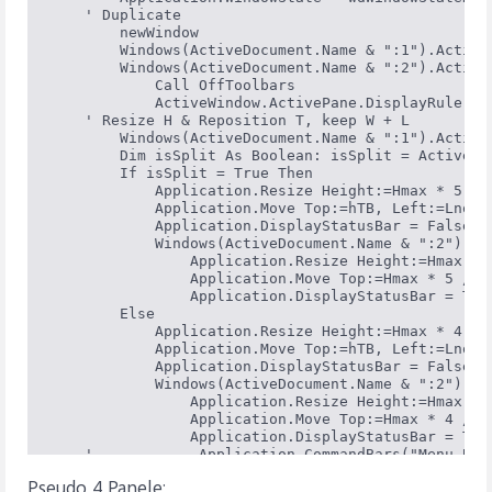
    ' Duplicate

        newWindow                                 
        Windows(ActiveDocument.Name & ":1").Activa
        Windows(ActiveDocument.Name & ":2").Activa
            Call OffToolbars                      
            ActiveWindow.ActivePane.DisplayRulers 
    ' Resize H & Reposition T, keep W + L

        Windows(ActiveDocument.Name & ":1").Activat
        Dim isSplit As Boolean: isSplit = ActiveWin
        If isSplit = True Then                    
            Application.Resize Height:=Hmax * 5 / 7
            Application.Move Top:=hTB, Left:=Lnor 
            Application.DisplayStatusBar = False  
            Windows(ActiveDocument.Name & ":2").Act
                Application.Resize Height:=Hmax * 2
                Application.Move Top:=Hmax * 5 / 7 
                Application.DisplayStatusBar = Tru
        Else                                      
            Application.Resize Height:=Hmax * 4 / 7
            Application.Move Top:=hTB, Left:=Lnor 
            Application.DisplayStatusBar = False  
            Windows(ActiveDocument.Name & ":2").Act
                Application.Resize Height:=Hmax * 3
                Application.Move Top:=Hmax * 4 / 7 
                Application.DisplayStatusBar = Tru
    '            Application.CommandBars("Menu Bar
         End If

Pseudo 4 Panele:
    End Sub