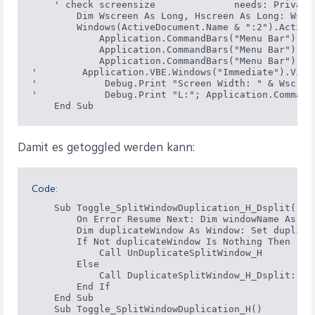
    ' check screensize              needs: Private
        Dim Wscreen As Long, Hscreen As Long: Wscr
        Windows(ActiveDocument.Name & ":2").Activat
            Application.CommandBars("Menu Bar").Pos
            Application.CommandBars("Menu Bar").Le
            Application.CommandBars("Menu Bar").To
'        Application.VBE.Windows("Immediate").Visib
'            Debug.Print "Screen Width: " & Wscree
'            Debug.Print "L:"; Application.Command
    End Sub
Damit es getoggled werden kann:
Code:
    Sub Toggle_SplitWindowDuplication_H_Dsplit()

        On Error Resume Next: Dim windowName As St
        Dim duplicateWindow As Window: Set duplica
        If Not duplicateWindow Is Nothing Then

            Call UnDuplicateSplitWindow_H

        Else

            Call DuplicateSplitWindow_H_Dsplit: Ca
        End If

    End Sub

    Sub Toggle_SplitWindowDuplication_H()
