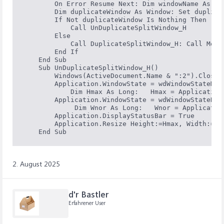
        On Error Resume Next: Dim windowName As St
        Dim duplicateWindow As Window: Set duplica
        If Not duplicateWindow Is Nothing Then

            Call UnDuplicateSplitWindow_H

        Else

            Call DuplicateSplitWindow_H: Call Move
        End If

    End Sub

    Sub UnDuplicateSplitWindow_H()

        Windows(ActiveDocument.Name & ":2").Close 
        Application.WindowState = wdWindowStateMaxi
            Dim Hmax As Long:   Hmax = Application
        Application.WindowState = wdWindowStateNorm
             Dim Wnor As Long:   Wnor = Applicatio
        Application.DisplayStatusBar = True       
        Application.Resize Height:=Hmax, Width:=Wno
2. August 2025
d'r Bastler
Erfahrener User