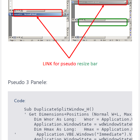
Pseudo 3 Panele:
Code:
    Sub DuplicateSplitWindow_H()                  
    ' Get Dimensions+Positions (Normal W+L, Maximz
        Dim Wnor As Long:   Wnor = Application.Wid
        Application.WindowState = wdWindowStateMaxi
        Dim Hmax As Long:   Hmax = Application.Hei
'        Application.VBE.Windows("Immediate").Visi
        Application.WindowState = wdWindowStateNor