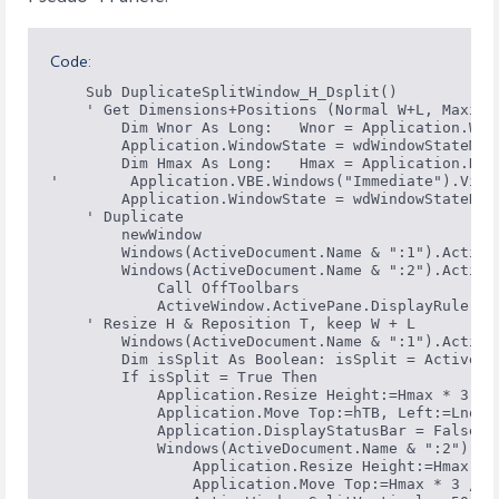
Code:
    Sub DuplicateSplitWindow_H_Dsplit()           
    ' Get Dimensions+Positions (Normal W+L, Maximz
        Dim Wnor As Long:   Wnor = Application.Wid
        Application.WindowState = wdWindowStateMaxi
        Dim Hmax As Long:   Hmax = Application.Hei
'        Application.VBE.Windows("Immediate").Visi
        Application.WindowState = wdWindowStateNor
    ' Duplicate

        newWindow                                 
        Windows(ActiveDocument.Name & ":1").Activa
        Windows(ActiveDocument.Name & ":2").Activa
            Call OffToolbars                      
            ActiveWindow.ActivePane.DisplayRulers 
    ' Resize H & Reposition T, keep W + L

        Windows(ActiveDocument.Name & ":1").Activat
        Dim isSplit As Boolean: isSplit = ActiveWin
        If isSplit = True Then                    
            Application.Resize Height:=Hmax * 3 / 5
            Application.Move Top:=hTB, Left:=Lnor 
            Application.DisplayStatusBar = False  
            Windows(ActiveDocument.Name & ":2").Act
                Application.Resize Height:=Hmax * 2
                Application.Move Top:=Hmax * 3 / 5 