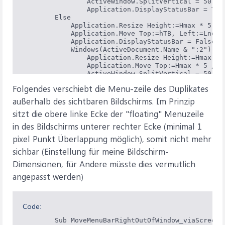
                ActiveWindow.SplitVertical = 50   
                Application.DisplayStatusBar = Tru
        Else                                      
            Application.Resize Height:=Hmax * 5 / 1
            Application.Move Top:=hTB, Left:=Lnor 
            Application.DisplayStatusBar = False  
            Windows(ActiveDocument.Name & ":2").Act
                Application.Resize Height:=Hmax * 6
                Application.Move Top:=Hmax * 5 / 11
                ActiveWindow.SplitVertical = 50   
                Application.DisplayStatusBar = Tru
Folgendes verschiebt die Menu-zeile des Duplikates
    '            Application.CommandBars("Menu Bar
         End If

außerhalb des sichtbaren Bildschirms. Im Prinzip
    End Sub
sitzt die obere linke Ecke der "floating" Menuzeile
in des Bildschirms unterer rechter Ecke (minimal 1
pixel Punkt Überlappung möglich), somit nicht mehr
sichbar (Einstellung für meine Bildschirm-
Dimensionen, für Andere müsste dies vermutlich
angepasst werden)
Code:
        Sub MoveMenuBarRightOutOfWindow_viaScreenSi