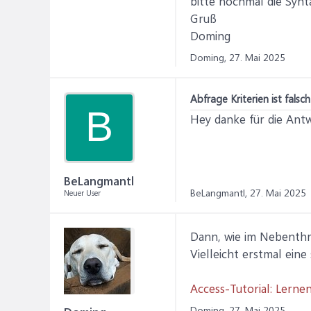
bitte nochmal die Syn
Gruß
Doming
Doming,
27. Mai 2025
Abfrage Kriterien ist falsch
B
Hey danke für die Antwo
BeLangmantl
BeLangmantl,
27. Mai 2025
Neuer User
Dann, wie im Nebenth
Vielleicht erstmal eine
Access-Tutorial: Lerne
Doming,
27. Mai 2025