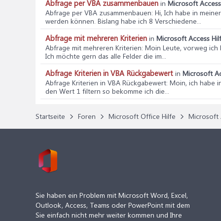
Abfrage per VBA zusammenbauen
in
Microsoft Access
Abfrage per VBA zusammenbauen
: Hi, Ich habe in mein
werden können. Bislang habe ich 8 Verschiedene...
Abfrage mit mehreren Kriterien
in
Microsoft Access Hil
Abfrage mit mehreren Kriterien
: Moin Leute, vorweg ich 
Ich möchte gern das alle Felder die im...
Abfrage Kriterien in VBA Rückgabewert
in
Microsoft Ac
Abfrage Kriterien in VBA Rückgabewert
: Moin, ich habe i
den Wert 1 filtern so bekomme ich die...
Startseite
Foren
Microsoft Office Hilfe
Microsoft 
Sie haben ein Problem mit Microsoft Word, Excel,
Outlook, Access, Teams oder PowerPoint mit dem
Sie einfach nicht mehr weiter kommen und Ihre