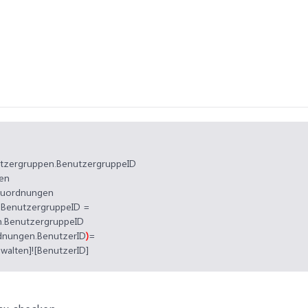
utzergruppen.BenutzergruppeID
en
zuordnungen
.BenutzergruppeID =
.BenutzergruppeID
dnungen.BenutzerID
)
=
walten]![BenutzerID]