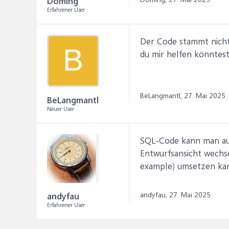
Doming
Erfahrener User
Der Code stammt nicht 
B
du mir helfen könntest
BeLangmantl,
27. Mai 2025
BeLangmantl
Neuer User
SQL-Code kann man auc
Entwurfsansicht wechse
example) umsetzen ka
andyfau,
27. Mai 2025
andyfau
Erfahrener User