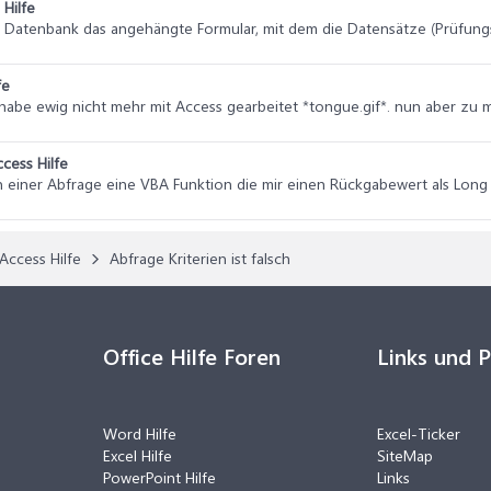
 Hilfe
er Datenbank das angehängte Formular, mit dem die Datensätze (Prüfungs
fe
habe ewig nicht mehr mit Access gearbeitet *tongue.gif*. nun aber zu m
cess Hilfe
n einer Abfrage eine VBA Funktion die mir einen Rückgabewert als Long lie
Access Hilfe
Abfrage Kriterien ist falsch
Office Hilfe Foren
Links und 
Word Hilfe
Excel-Ticker
Excel Hilfe
SiteMap
PowerPoint Hilfe
Links