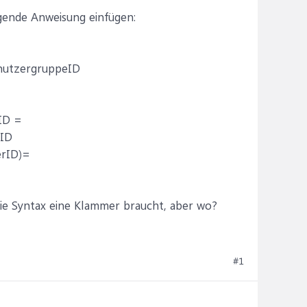
olgende Anweisung einfügen:
enutzergruppeID
ID =
eID
rID)=
die Syntax eine Klammer braucht, aber wo?
#1