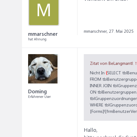
M
mmarschner,
27. Mai 2025
mmarschner
hat Ahnung
Zitat von BeLangmantl:
↑
Nicht In
(
SELECT tblBen
FROM tblBenutzergrupp
INNER JOIN tblGruppen
Doming
ON tblBenutzergruppen
Erfahrener User
tblGruppenzuordnungen
WHERE tblGruppenzuor
[Forms]![frmBenutzerVer
Hallo,