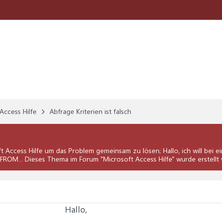
Access Hilfe
Abfrage Kriterien ist falsch
t Access Hilfe
um das Problem gemeinsam zu lösen; Hallo, ich will bei e
FROM... Dieses Thema im Forum "
Microsoft Access Hilfe
" wurde erstell
Hallo,