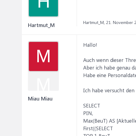
H
Hartmut_M,
21. November 
Hartmut_M
Hallo!
M
Auch wenn dieser Threa
Aber ich habe genau da
Habe eine Personaldate
M
Ich habe versucht den 
Miau Miau
SELECT
PIN,
Max(BeuT) AS [Aktuell
First((SELECT
TOP 1 BeuT