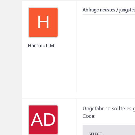
Abfrage neustes / jüngst
H
Hartmut_M
Ungefähr so sollte es 
AD
Code:
SELECT