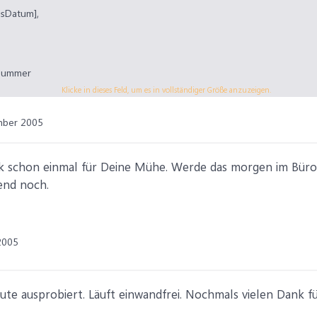
esDatum],
Nummer
 AS LetzterTitel
Klicke in dieses Feld, um es in vollständiger Größe anzuzeigen.
A
mber 2005
nk schon einmal für Deine Mühe. Werde das morgen im Büro
end noch.
2005
ute ausprobiert. Läuft einwandfrei. Nochmals vielen Dank fü