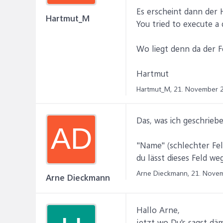
Es erscheint dann der 
Hartmut_M
You tried to execute a 
Wo liegt denn da der F
Hartmut
Hartmut_M,
21. November 
Das, was ich geschrieb
AD
"Name" (schlechter Fe
du lässt dieses Feld weg
Arne Dieckmann,
21. Nove
Arne Dieckmann
Hallo Arne,
jetzt wo Du's sagst dä