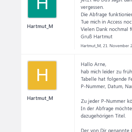
H
vergessen.
Die Abfrage funktionier
Tue mich in Access noch
Hartmut_M
Vielen Dank nochmal fü
Gruß Hartmut
Hartmut_M,
21. November 
Hallo Arne,
H
hab mich leider zu frü
Tabelle hat folgende F
P-Nummer, Datum, Nam
Hartmut_M
Zu jeder P-Nummer kö
In der Abfrage möchte 
dazugehörigen Titel.
Der von Dir genannte 