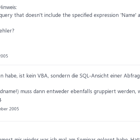
Hinweis:
query that doesn't include the specified expression 'Name' a
ehler?
2005
en habe, ist kein VBA, sondern die SQL-Ansicht einer Abfrag
ldname!) muss dann entweder ebenfalls gruppiert werden, w
.
mber 2005
mmert mir wieder was ich mal am Seminar gelernt habe. Hat