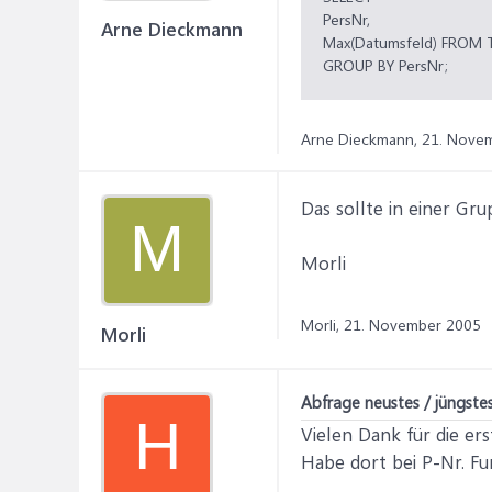
PersNr,
Arne Dieckmann
Max(Datumsfeld) FROM T
GROUP BY PersNr;
Arne Dieckmann,
21. Nove
Das sollte in einer Gr
M
Morli
Morli,
21. November 2005
Morli
Abfrage neustes / jüngst
H
Vielen Dank für die ers
Habe dort bei P-Nr. Fu