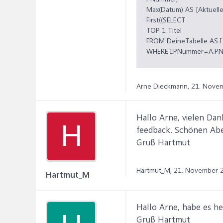
Max(Datum) AS [Aktuell
First((SELECT
TOP 1 Titel
FROM DeineTabelle AS I
WHERE I.PNummer=A.P
ORDER BY Datum DESC;))
FROM DeineTabelle AS 
GROUP BY A.PNummer;
Arne Dieckmann,
21. Nove
Hallo Arne, vielen Da
H
feedback. Schönen Ab
Gruß Hartmut
Hartmut_M,
21. November 
Hartmut_M
Hallo Arne, habe es he
Gruß Hartmut