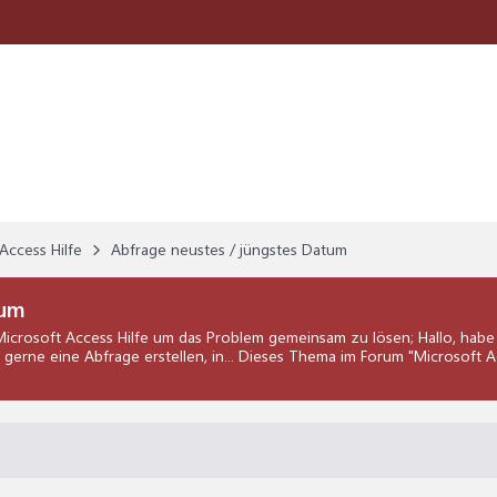
Access Hilfe
Abfrage neustes / jüngstes Datum
tum
Microsoft Access Hilfe
um das Problem gemeinsam zu lösen; Hallo, habe
rne eine Abfrage erstellen, in... Dieses Thema im Forum "
Microsoft A