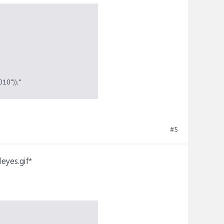
0"));"
#5
eyes.gif*