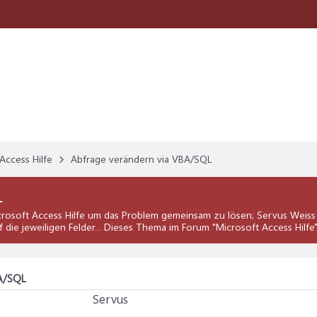
Access Hilfe
Abfrage verändern via VBA/SQL
L
rosoft Access Hilfe
um das Problem gemeinsam zu lösen; Servus Weiss 
 die jeweiligen Felder... Dieses Thema im Forum "
Microsoft Access Hilfe
A/SQL
Servus