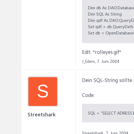
Dim db As DAO.Databas
Dim SQL As String
Dim qdf As DAO.QueryD
Set qdf = db.QueryDefs 
Set db = OpenDatabase("
SQL = "SELECT ADRESS.
Edit: *rolleyes.gif*
qdf("HierKommtDerName
J_Eilers,
7. Juni 2004
End Sub
Dein SQL-String sollte i
S
Code:
SQL = "SELECT ADRESS.
Streetshark
Streetshark,
7. Juni 2004