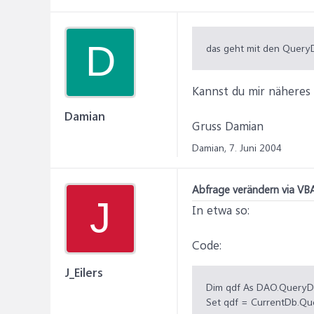
D
das geht mit den Query
Kannst du mir näheres
Damian
Gruss Damian
Damian,
7. Juni 2004
Abfrage verändern via VB
J
In etwa so:
Code:
J_Eilers
Dim qdf As DAO.QueryD
Set qdf = CurrentDb.Qu