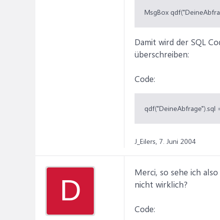
MsgBox qdf("DeineAbfrag
Damit wird der SQL Cod
überschreiben:
Code:
qdf("DeineAbfrage").sql 
J_Eilers,
7. Juni 2004
Merci, so sehe ich als
D
nicht wirklich?
Code: