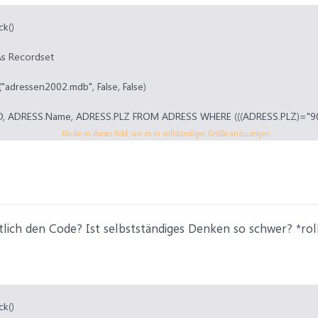
ck()
As Recordset
adressen2002.mdb", False, False)
D, ADRESS.Name, ADRESS.PLZ FROM ADRESS WHERE (((ADRESS.PLZ)="901
Klicke in dieses Feld, um es in vollständiger Größe anzuzeigen.
lich den Code? Ist selbstständiges Denken so schwer? *roll
ck()