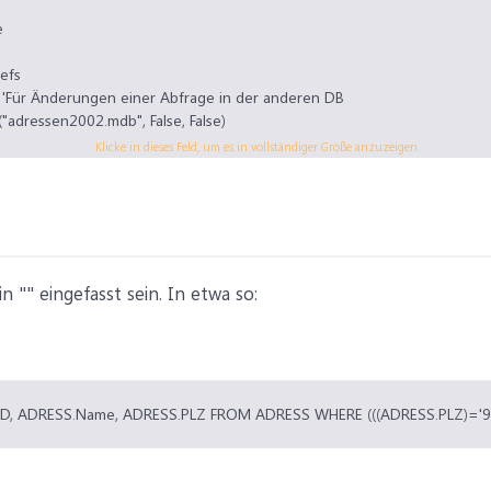
e
efs
'Für Änderungen einer Abfrage in der anderen DB
adressen2002.mdb", False, False)
Klicke in dieses Feld, um es in vollständiger Größe anzuzeigen.
ID, ADRESS.Name, ADRESS.PLZ FROM ADRESS WHERE (((ADRESS.PLZ)='90
DeinerAbfrageRein!").SQL = SQL
n "" eingefasst sein. In etwa so:
ID, ADRESS.Name, ADRESS.PLZ FROM ADRESS WHERE (((ADRESS.PLZ)='90