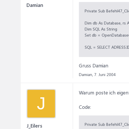
Damian
Private Sub Befehl47_Cli
Dim db As Database, rs 
Dim SQL As String
Set db = OpenDatabase("
SQL = SELECT ADRESS.I
Gruss Damian
End Sub
Damian,
7. Juni 2004
Warum poste ich eigent
J
Code:
Private Sub Befehl47_Cli
J_Eilers