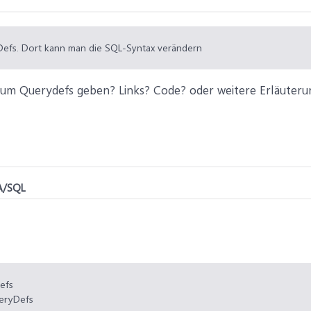
Defs. Dort kann man die SQL-Syntax verändern
 um Querydefs geben? Links? Code? oder weitere Erläuter
A/SQL
efs
eryDefs