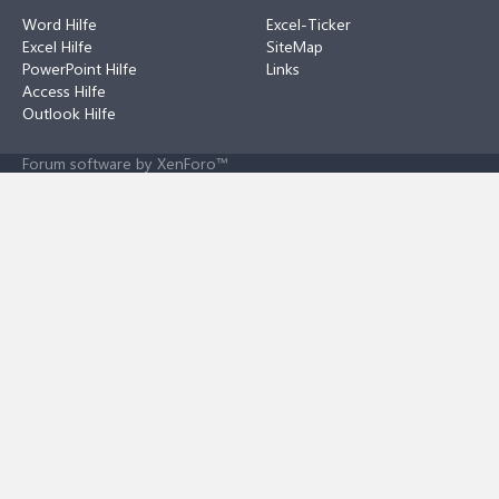
Word Hilfe
Excel-Ticker
Excel Hilfe
SiteMap
PowerPoint Hilfe
Links
Access Hilfe
Outlook Hilfe
Forum software by XenForo™