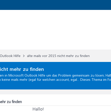
Outlook Hilfe
alte mails vor 2015 nicht mehr zu finden
icht mehr zu finden
den
in
Microsoft Outlook Hilfe
um das Problem gemeinsam zu lösen; Hal
ch keine mails mehr (egal für welchen account, egal... Dieses Thema im F
mehr zu finden
Hallo!