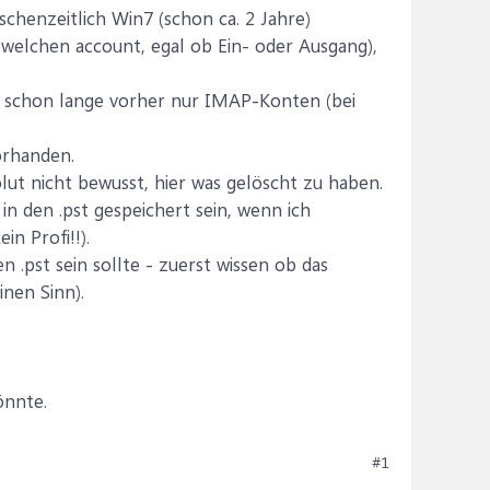
henzeitlich Win7 (schon ca. 2 Jahre)
r welchen account, egal ob Ein- oder Ausgang),
lso schon lange vorher nur IMAP-Konten (bei
orhanden.
lut nicht bewusst, hier was gelöscht zu haben.
in den .pst gespeichert sein, wenn ich
in Profi!!).
n .pst sein sollte - zuerst wissen ob das
inen Sinn).
önnte.
#1