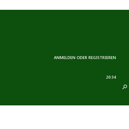
ANMELDEN ODER REGISTRIEREN
Foren
...
Anzahl der Wochen im Monat
20:34
Office:
Anzahl der Wochen im Monat
User
U