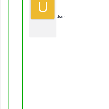
U
User