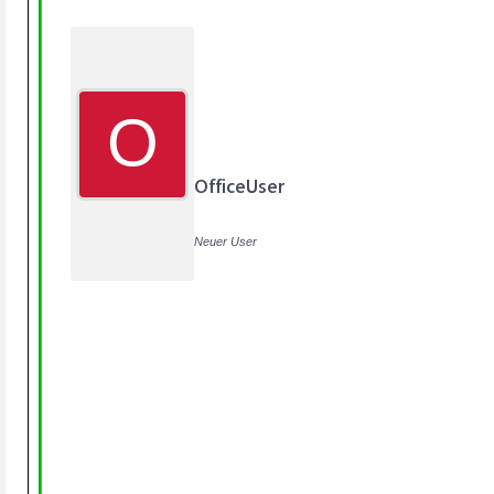
O
OfficeUser
Neuer User