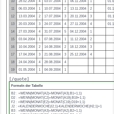
10
28.02.2004
4
03.07.2004
1
06.11.2004
1
01.
11
06.03.2004
1
10.07.2004
2
13.11.2004
2
01.
12
13.03.2004
2
17.07.2004
3
20.11.2004
3
01.
13
20.03.2004
3
24.07.2004
4
27.11.2004
4
01.
14
27.03.2004
4
31.07.2004
5
04.12.2004
1
15
03.04.2004
1
07.08.2004
1
11.12.2004
2
16
10.04.2004
2
14.08.2004
2
18.12.2004
3
17
17.04.2004
3
21.08.2004
3
25.12.2004
4
18
24.04.2004
4
28.08.2004
4
19
01.05.2004
1
04.09.2004
1
[/quote]
Formeln der Tabelle
B2 : =WENN(MONAT(A2)=MONAT(A3);B1+1;1)
D2 : =WENN(MONAT(C2)=MONAT(A19);B19+1;1)
F2 : =WENN(MONAT(E2)=MONAT(C19);D19+1;1)
J2 : =KALENDERWOCHE(I2;1)-KALENDERWOCHE(H2;1)+1
B3 : =WENN(MONAT(A3)=MONAT(A2);B2+1;1)