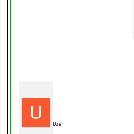
U
User