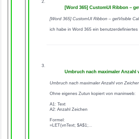
[Word 365] CustomUI Ribbon – get
[Word 365] CustomUI Ribbon – getVisible Cal
ich habe in Word 365 ein benutzerdefiniertes 
Umbruch nach maximaler Anzahl 
Umbruch nach maximaler Anzahl von Zeiche
Ohne eigenes Zutun kopiert von maninweb:

A1: Text

A2: Anzahl Zeichen

Formel:

=LET(vnText; $A$1;...