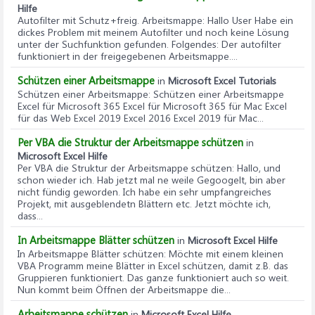
Hilfe
Autofilter mit Schutz+freig. Arbeitsmappe
: Hallo User Habe ein
dickes Problem mit meinem Autofilter und noch keine Lösung
unter der Suchfunktion gefunden. Folgendes: Der autofilter
funktioniert in der freigegebenen Arbeitsmappe....
Schützen einer Arbeitsmappe
in
Microsoft Excel Tutorials
Schützen einer Arbeitsmappe
: Schützen einer Arbeitsmappe
Excel für Microsoft 365 Excel für Microsoft 365 für Mac Excel
für das Web Excel 2019 Excel 2016 Excel 2019 für Mac...
Per VBA die Struktur der Arbeitsmappe schützen
in
Microsoft Excel Hilfe
Per VBA die Struktur der Arbeitsmappe schützen
: Hallo, und
schon wieder ich. Hab jetzt mal ne weile Gegoogelt, bin aber
nicht fündig geworden. Ich habe ein sehr umpfangreiches
Projekt, mit ausgeblendetn Blättern etc. Jetzt möchte ich,
dass...
In Arbeitsmappe Blätter schützen
in
Microsoft Excel Hilfe
In Arbeitsmappe Blätter schützen
: Möchte mit einem kleinen
VBA Programm meine Blätter in Excel schützen, damit z.B. das
Gruppieren funktioniert. Das ganze funktioniert auch so weit.
Nun kommt beim Öffnen der Arbeitsmappe die...
Arbeitsmappe schützen
in
Microsoft Excel Hilfe