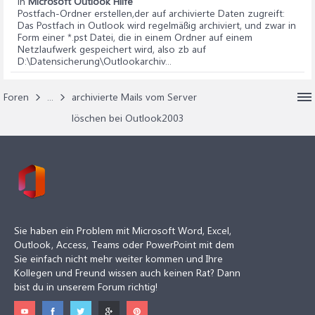
in
Microsoft Outlook Hilfe
Postfach-Ordner erstellen,der auf archivierte Daten zugreift
:
Das Postfach in Outlook wird regelmäßig archiviert, und zwar in
Form einer *.pst Datei, die in einem Ordner auf einem
Netzlaufwerk gespeichert wird, also zb auf
D:\Datensicherung\Outlookarchiv...
Foren
...
archivierte Mails vom Server
löschen bei Outlook2003
Sie haben ein Problem mit Microsoft Word, Excel,
Outlook, Access, Teams oder PowerPoint mit dem
Sie einfach nicht mehr weiter kommen und Ihre
Kollegen und Freund wissen auch keinen Rat? Dann
bist du in unserem Forum richtig!