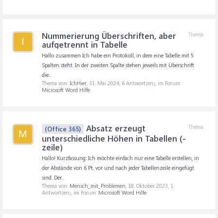
Nummerierung Überschriften, aber
Thema
I
aufgetrennt in Tabelle
Hallo zusammen Ich habe ein Protokoll, in dem eine Tabelle mit 5
Spalten steht. In der zweiten Spalte stehen jeweils mit Überschrift
die...
Thema von:
IchHier
,
31. Mai 2024
, 6 Antwort(en), im Forum:
Microsoft Word Hilfe
Absatz erzeugt
Thema
(Office 365)
M
unterschiedliche Höhen in Tabellen (-
zeile)
Hallo! Kurzfassung: Ich möchte einfach nur eine Tabelle erstellen, in
der Abstände von 6 Pt. vor und nach jeder Tabellenzeile eingefügt
sind. Der...
Thema von:
Mensch_mit_Problemen
,
18. Oktober 2023
, 1
Antwort(en), im Forum:
Microsoft Word Hilfe