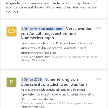
folgendem Problem wurde ich leider nicht fündig. Daher
möchte ich es auf diesem Wege versuchen. Also was habe ich
vor? Ich...
Verschwinden
Thema
(Office Version unbekannt)
CD
von Aufzählungszeichen und
Nummerierungen
Hallo zusammen, ich habe ein Problem mit Word. Ich habe vor
kurzem versucht, den Text mehrerer Dokumente in eines
zusammenzufassen, indem ich...
Thema von:
Charles.Drake
,
10. April 2026
, 3 Antwort(en), im Forum:
Microsoft Word Hilfe
Numerierung von
Thema
(Office 2004)
P
Überschrift plötzlich weg, was tun?
Hallo zusammen, ich brauche dringend Hilfe bei meiner
Diplomarbeit: Die Kapitelnummerierung ist bei der Überschrift 5
plötzlich verschwunden. Das...
Thema von:
ppc0r
,
8. November 2024
, 3 Antwort(en), im Forum:
Microsoft Word Hilfe