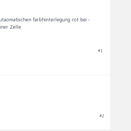
utaomatischen farbhinterlegung rot bei -
iner Zelle
#1
#2