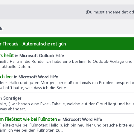
(Du musst angemeldet oder
le
ar Threads - Automatische rot gün
s heißt
in
Microsoft Outlook Hilfe
heißt
: Hallo in die Runde, ich habe eine bestimmte Outlook-Vorlage und
 aktuelle Datum...
ch leer
in
Microsoft Word Hilfe
leer
: Hallo und guten Morgen, ich muß nochmals ein Problem anspreche
fft hatte, war, dass ich die Seite...
in
Sonstiges
Hallo, :) wir haben eine Excel-Tabelle, welche auf der Cloud liegt und 
as abändert,...
im Fließtext wie bei Fußnoten
in
Microsoft Word Hilfe
ließtext wie bei Fußnoten
: Hallo :), ich bin neu hier und brauche bitte e
ähnlich wie bei den Fußnoten zu...