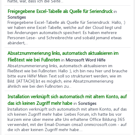
hatte, war, dass ich die Seite...
Freigegebene Excel-Tabelle als Quelle für Seriendruck
in
Sonstiges
Freigegebene Excel-Tabelle als Quelle für Seriendruck
: Hallo, :)
wir haben eine Excel-Tabelle, welche auf der Cloud liegt und
bei Änderungen automatisch speichert. Es haben mehrere
Personen Lese- und Schreibrechte und sobald jemand etwas
abändert,...
Absatznummerierung links, automatisch aktualisieren im
Fließtext wie bei Fußnoten
in
Microsoft Word Hilfe
Absatznummerierung links, automatisch aktualisieren im
Fließtext wie bei Fußnoten
: Hallo :), ich bin neu hier und brauche
bitte eure Hilfe! Mein Text soll so strukturiert werden, wie im
Bild. [ATTACH] Ist es möglich, eine Absatznummerierung
ähnlich wie bei den Fußnoten zu...
Installation verknüpft sich automatisch mit altem Konto, auf
das ich keinen Zugriff mehr habe
in
Sonstiges
Installation verknüpft sich automatisch mit altem Konto, auf das
ich keinen Zugriff mehr habe
: Liebes Forum, ich hatte bis vor
kurzem eine über meine alte Uni erhaltene Office Bildung 365
verwendet, mit der Email-Domain cmsa3.onmicrosoft.com - auf
die ich aber keinen Zugriff mehr habe....