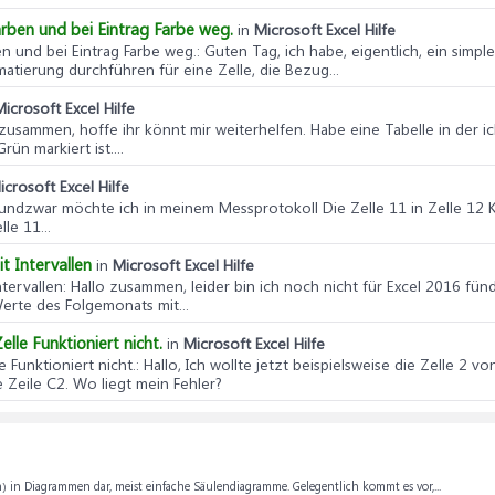
ärben und bei Eintrag Farbe weg.
in
Microsoft Excel Hilfe
en und bei Eintrag Farbe weg.
: Guten Tag, ich habe, eigentlich, ein sim
atierung durchführen für eine Zelle, die Bezug...
Microsoft Excel Hilfe
o zusammen, hoffe ihr könnt mir weiterhelfen. Habe eine Tabelle in der 
ün markiert ist....
icrosoft Excel Hilfe
, undzwar möchte ich in meinem Messprotokoll Die Zelle 11 in Zelle 12 
le 11...
t Intervallen
in
Microsoft Excel Hilfe
tervallen
: Hallo zusammen, leider bin ich noch nicht für Excel 2016 fün
rte des Folgemonats mit...
lle Funktioniert nicht.
in
Microsoft Excel Hilfe
 Funktioniert nicht.
: Hallo, Ich wollte jetzt beispielsweise die Zelle 2 
e Zeile C2. Wo liegt mein Fehler?
ich) in Diagrammen dar, meist einfache Säulendiagramme. Gelegentlich kommt es vor,...