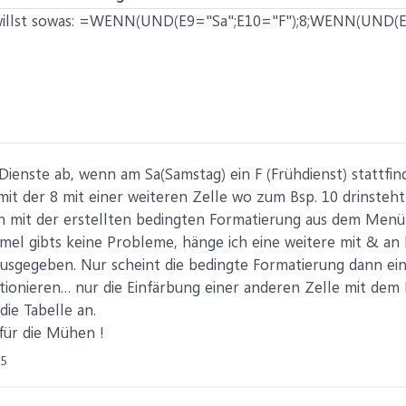
u willst sowas: =WENN(UND(E9="Sa";E10="F");8;WENN(UND(E9
Dienste ab, wenn am Sa(Samstag) ein F (Frühdienst) stattfin
e mit der 8 mit einer weiteren Zelle wo zum Bsp. 10 drinste
n mit der erstellten bedingten Formatierung aus dem Menü 
el gibts keine Probleme, hänge ich eine weitere mit & an F
ausgegeben. Nur scheint die bedingte Formatierung dann ei
onieren… nur die Einfärbung einer anderen Zelle mit dem Er
die Tabelle an.
für die Mühen !
25