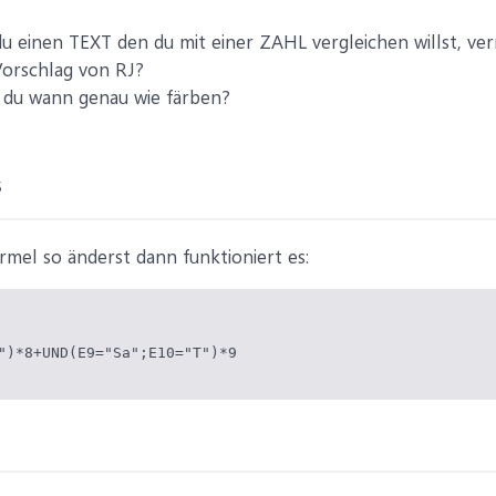
u einen TEXT den du mit einer ZAHL vergleichen willst, verm
Vorschlag von RJ?
t du wann genau wie färben?
5
mel so änderst dann funktioniert es:
")*8+UND(E9="Sa";E10="T")*9