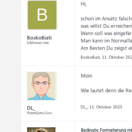
Hi,
B
schon im Ansatz falsch
was willst Du erreiche
Wann soll was eingefä
BoskoBiati
Man kann im Normalfa
Erfahrener User
Am Besten Du zeigst e
BoskoBiati,
11. Oktober 20
Moin
Wie lautet denn die Re
DL_,
11. Oktober 2025
DL_
PowerQuery Guru
Bedingte Formatierung mit 