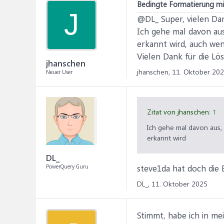
Bedingte Formatierung mit 
J
@DL_ Super, vielen Da
Ich gehe mal davon aus
erkannt wird, auch wenn
Vielen Dank für die Lös
jhanschen
jhanschen,
11. Oktober 20
Neuer User
Zitat von jhanschen:
↑
Ich gehe mal davon aus,
erkannt wird
DL_
PowerQuery Guru
steve1da hat doch die E
DL_,
11. Oktober 2025
Stimmt, habe ich in mei