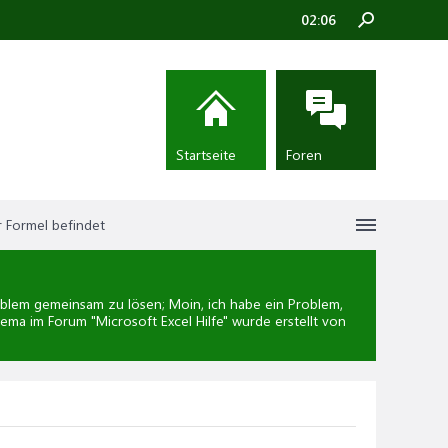
02:06
Startseite
Foren
r Formel befindet
lem gemeinsam zu lösen; Moin, ich habe ein Problem,
hema im Forum "
Microsoft Excel Hilfe
" wurde erstellt von