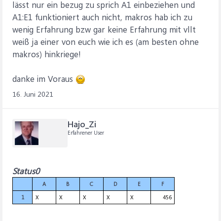
lässt nur ein bezug zu sprich A1 einbeziehen und
A1:E1 funktioniert auch nicht, makros hab ich zu
wenig Erfahrung bzw gar keine Erfahrung mit vllt
weiß ja einer von euch wie ich es (am besten ohne
makros) hinkriege!
danke im Voraus
16. Juni 2021
Hajo_Zi
Erfahrener User
Status0
A
B
C
D
E
F
1
X
X
X
X
X
456