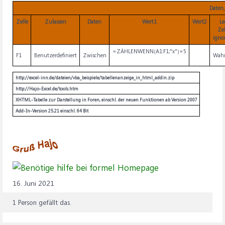
Daten,
Zelle
Zulassen
Daten
Wert1
Wert2
Le
Ze
igno
=ZÄHLENWENN(A1:F1;"x")=5
F1
Benutzerdefiniert
Zwischen
Wah
http://excel-inn.de/dateien/vba_beispiele/tabellenanzeige_in_html_addin.zip
http://Hajo-Excel.de/tools.htm
XHTML-Tabelle zur Darstellung in Foren, einschl. der neuen Funktionen ab Version 2007
Add-In-Version 25.21 einschl. 64 Bit
16. Juni 2021
1 Person gefällt das.