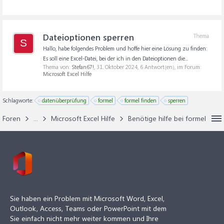
Dateioptionen sperren
Thema
S
Hallo, habe folgendes Problem und hoffe hier eine Lösung zu finden:
Es soll eine Excel-Datei, bei der ich in den Dateioptionen die...
Thema von:
Stefan67!
,
31. Oktober 2024
, 6 Antwort(en), im Forum:
Microsoft Excel Hilfe
Schlagworte:
datenüberprüfung
formel
formel finden
sperren
Foren
...
Microsoft Excel Hilfe
Benötige hilfe bei formel
Sie haben ein Problem mit Microsoft Word, Excel,
Outlook, Access, Teams oder PowerPoint mit dem
Sie einfach nicht mehr weiter kommen und Ihre