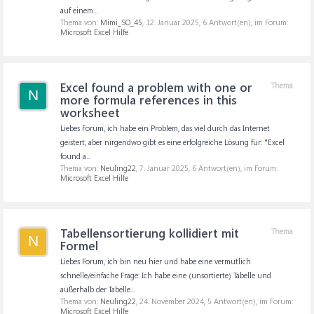
auf einem...
Thema von:
Mimi_SO_45
,
12. Januar 2025
, 6 Antwort(en), im Forum:
Microsoft Excel Hilfe
Excel found a problem with one or
Thema
N
more formula references in this
worksheet
Liebes Forum, ich habe ein Problem, das viel durch das Internet
geistert, aber nirgendwo gibt es eine erfolgreiche Lösung für: "Excel
found a...
Thema von:
Neuling22
,
7. Januar 2025
, 6 Antwort(en), im Forum:
Microsoft Excel Hilfe
Tabellensortierung kollidiert mit
Thema
N
Formel
Liebes Forum, ich bin neu hier und habe eine vermutlich
schnelle/einfache Frage: Ich habe eine (unsortierte) Tabelle und
außerhalb der Tabelle...
Thema von:
Neuling22
,
24. November 2024
, 5 Antwort(en), im Forum:
Microsoft Excel Hilfe