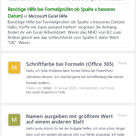
Benötige Hilfe bei Formel(prüfen ob Spalte x besseres
Datum)
in
Microsoft Excel Hilfe
Benötige Hilfe bei Formel(prüfen ob Spalte x besseres Datum)
:
Hallo, hoffe mir kann jemand helfen! :mrgreen: Im Anhang
findet ihr ein Excel Arbeitsblatt. Wenn das MHD von B2 zum
Artikel gleich wie das schlechteste von Spalte E dann Wert
"OK". Wenn...
Schriftfarbe bei Formeln (Office 365)
Thema
M
Hallo, ich habe Probleme beim Formel Editor bei PowerPoint
(Windows Version). Ich möchte gerne die Schriftfarbe/größe meiner
Formeln ändern,...
Thema von:
Mike!
,
13. Januar 2026
, 2 Antwort(en), im Forum:
Microsoft PowerPoint Hilfe
Namen ausgeben mit größtem Wert
Thema
M
auf einem anderen Blatt
Hallo Leute, könnt ihr bei der Aufgabe helfen, ich sitze schon länger
dran und mir werden die ganze Zeit nur Fehler angezeigt. Ich habe