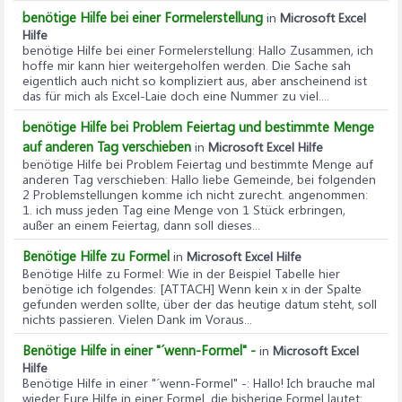
benötige Hilfe bei einer Formelerstellung
in
Microsoft Excel
Hilfe
benötige Hilfe bei einer Formelerstellung
: Hallo Zusammen, ich
hoffe mir kann hier weitergeholfen werden. Die Sache sah
eigentlich auch nicht so kompliziert aus, aber anscheinend ist
das für mich als Excel-Laie doch eine Nummer zu viel....
benötige Hilfe bei Problem Feiertag und bestimmte Menge
auf anderen Tag verschieben
in
Microsoft Excel Hilfe
benötige Hilfe bei Problem Feiertag und bestimmte Menge auf
anderen Tag verschieben
: Hallo liebe Gemeinde, bei folgenden
2 Problemstellungen komme ich nicht zurecht. angenommen:
1. ich muss jeden Tag eine Menge von 1 Stück erbringen,
außer an einem Feiertag, dann soll dieses...
Benötige Hilfe zu Formel
in
Microsoft Excel Hilfe
Benötige Hilfe zu Formel
: Wie in der Beispiel Tabelle hier
benötige ich folgendes: [ATTACH] Wenn kein x in der Spalte
gefunden werden sollte, über der das heutige datum steht, soll
nichts passieren. Vielen Dank im Voraus...
Benötige Hilfe in einer "´wenn-Formel" -
in
Microsoft Excel
Hilfe
Benötige Hilfe in einer "´wenn-Formel" -
: Hallo! Ich brauche mal
wieder Eure Hilfe in einer Formel. die bisherige Formel lautet:...