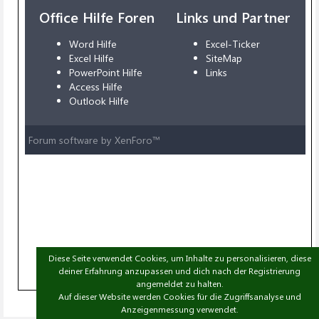
Office Hilfe Foren
Links und Partner
Word Hilfe
Excel-Ticker
Excel Hilfe
SiteMap
PowerPoint Hilfe
Links
Access Hilfe
Outlook Hilfe
Forum software by XenForo™
Diese Seite verwendet Cookies, um Inhalte zu personalisieren, diese
deiner Erfahrung anzupassen und dich nach der Registrierung
angemeldet zu halten.
Auf dieser Website werden Cookies für die Zugriffsanalyse und
Anzeigenmessung verwendet.