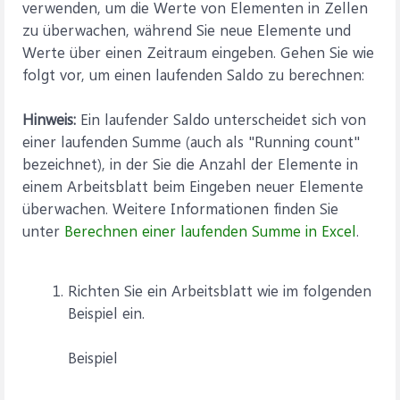
verwenden, um die Werte von Elementen in Zellen
zu überwachen, während Sie neue Elemente und
Werte über einen Zeitraum eingeben. Gehen Sie wie
folgt vor, um einen laufenden Saldo zu berechnen:
Hinweis:
Ein laufender Saldo unterscheidet sich von
einer laufenden Summe (auch als "Running count"
bezeichnet), in der Sie die Anzahl der Elemente in
einem Arbeitsblatt beim Eingeben neuer Elemente
überwachen. Weitere Informationen finden Sie
unter
Berechnen einer laufenden Summe in Excel
.
Richten Sie ein Arbeitsblatt wie im folgenden
Beispiel ein.
Beispiel