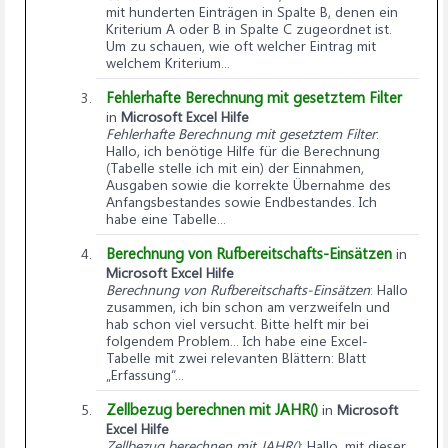
mit hunderten Einträgen in Spalte B, denen ein
Kriterium A oder B in Spalte C zugeordnet ist.
Um zu schauen, wie oft welcher Eintrag mit
welchem Kriterium...
Fehlerhafte Berechnung mit gesetztem Filter
in
Microsoft Excel Hilfe
Fehlerhafte Berechnung mit gesetztem Filter
:
Hallo, ich benötige Hilfe für die Berechnung
(Tabelle stelle ich mit ein) der Einnahmen,
Ausgaben sowie die korrekte Übernahme des
Anfangsbestandes sowie Endbestandes. Ich
habe eine Tabelle...
Berechnung von Rufbereitschafts-Einsätzen
in
Microsoft Excel Hilfe
Berechnung von Rufbereitschafts-Einsätzen
: Hallo
zusammen, ich bin schon am verzweifeln und
hab schon viel versucht. Bitte helft mir bei
folgendem Problem... Ich habe eine Excel-
Tabelle mit zwei relevanten Blättern: Blatt
„Erfassung“...
Zellbezug berechnen mit JAHR()
in
Microsoft
Excel Hilfe
Zellbezug berechnen mit JAHR()
: Hallo, mit dieser