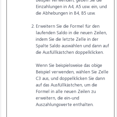
Einzahlungen in A4, A5 usw. ein, und
die Abhebungen in B4, B5 usw.
Erweitern Sie die Formel für den
laufenden Saldo in die neuen Zeilen,
indem Sie die letzte Zelle in der
Spalte Saldo auswählen und dann auf
die Ausfüllkästchen doppelklicken.
Wenn Sie beispielsweise das obige
Beispiel verwenden, wählen Sie Zelle
C3 aus, und doppelklicken Sie dann
auf das Ausfüllkästchen, um die
Formel in alle neuen Zeilen zu
erweitern, die ein-und
Auszahlungswerte enthalten.