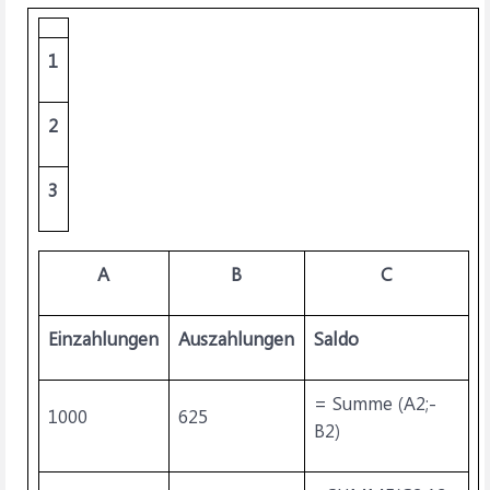
1
2
3
A
B
C
Einzahlungen
Auszahlungen
Saldo
= Summe (A2;-
1000
625
B2)