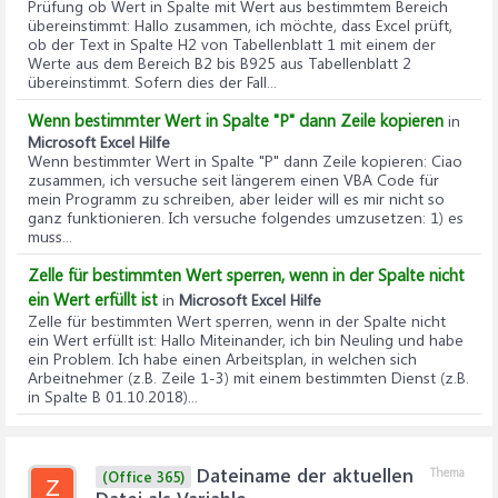
Prüfung ob Wert in Spalte mit Wert aus bestimmtem Bereich
übereinstimmt
: Hallo zusammen, ich möchte, dass Excel prüft,
ob der Text in Spalte H2 von Tabellenblatt 1 mit einem der
Werte aus dem Bereich B2 bis B925 aus Tabellenblatt 2
übereinstimmt. Sofern dies der Fall...
Wenn bestimmter Wert in Spalte "P" dann Zeile kopieren
in
Microsoft Excel Hilfe
Wenn bestimmter Wert in Spalte "P" dann Zeile kopieren
: Ciao
zusammen, ich versuche seit längerem einen VBA Code für
mein Programm zu schreiben, aber leider will es mir nicht so
ganz funktionieren. Ich versuche folgendes umzusetzen: 1) es
muss...
Zelle für bestimmten Wert sperren, wenn in der Spalte nicht
ein Wert erfüllt ist
in
Microsoft Excel Hilfe
Zelle für bestimmten Wert sperren, wenn in der Spalte nicht
ein Wert erfüllt ist
: Hallo Miteinander, ich bin Neuling und habe
ein Problem. Ich habe einen Arbeitsplan, in welchen sich
Arbeitnehmer (z.B. Zeile 1-3) mit einem bestimmten Dienst (z.B.
in Spalte B 01.10.2018)...
Dateiname der aktuellen
Thema
(Office 365)
Z