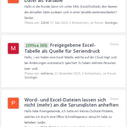
Datei als Variable
Hallo in die Runde, kann ich unter VBA (Excel/Outlook) den Namen
der aktuellen Datei auslesen und in einer Variable weiterverarbeiten?
Danke...
Thema von:
ZdLM
,
27. Mai 2026
, 3 Antwort(en), im Forum:
Sonstiges
Freigegebene Excel-
Thema
(Office 365)
M
Tabelle als Quelle für Seriendruck
Hallo, :) wir haben eine Excel-Tabelle, welche auf der Cloud liegt und
bei Änderungen automatisch speichert. Es haben mehrere Personen
Lese- und...
Thema von:
mehlanie
,
23. November 2025
, 3 Antwort(en), im Forum:
Sonstiges
Word- und Excel-Dateien lassen sich
Thema
P
nicht (mehr) an die Sprunglisten anheften
Hallo liebe Forengemeinde, ich hatte ein kleines Outlook-Problem,
welches ich durch eine Office-Schnellreparatur versucht habe zu
beheben. Leider...