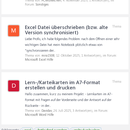
Thema von:
PCMuffelchen
,
4. November 2025
, 1 Antwort(en), im
Forum:
Sonstiges
Excel Datei überschrieben (bzw. alte
Thema
M
Version synchronisiert)
Liebe Profis, ich habe folgendes Problem: nach dem Öffnen einer sehr
wichtigen Datei hat mein Notebook plötzlich etwas von
"synchronisieren der...
Thema von:
mira1508
,
12. Oktober 2025
, 1 Antwort(en), im Forum:
Microsoft Excel Hilfe
Lern-/Karteikarten im A7-Format
Thema
D
erstellen und drucken
Hallo zusammen, kurz zu meinem Projekt: - Lernkarten im A7-
Format mit Fragen auf der Vorderseite und der Antwort auf der
Rückseite - in der...
Thema von:
Davidav
,
26. Juli 2025
, 3 Antwort(en), im Forum:
Microsoft Word Hilfe
Schlagworte:
excel
fortlaufend ausgeben
spalte durchuchen