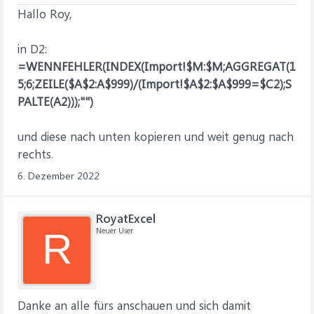
Hallo Roy,
in D2:
=WENNFEHLER(INDEX(Import!$M:$M;AGGREGAT(1
5;6;ZEILE($A$2:A$999)/(Import!$A$2:$A$999=$C2);S
PALTE(A2)));"")
und diese nach unten kopieren und weit genug nach
rechts.
6. Dezember 2022
RoyatExcel
Neuer User
R
Danke an alle fürs anschauen und sich damit