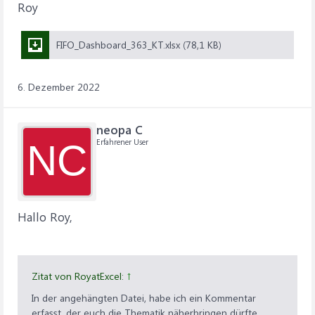
Roy
FIFO_Dashboard_363_KT.xlsx (78,1 KB)
6. Dezember 2022
neopa C
Erfahrener User
NC
Hallo Roy,
Zitat von RoyatExcel:
↑
In der angehängten Datei, habe ich ein Kommentar
erfasst, der euch die Thematik näherbringen dürfte.