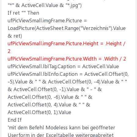
"*" & ActiveCell.Value & "*.jpg")
If ret "" Then
ufPicViewSmall.imgFrame.Picture =
LoadPicture(ActiveSheet.Range("Verzeichnis").Value
& ret)
ufPicViewSmall.imgFrame.Picture.Height = .Height /
2
ufPicViewSmall.imgFrame.Picture.Width = .Width / 2
ufPicViewSmall.lblTag.Caption = ActiveCell.Value
ufPicViewSmall.lblInfo.Caption = ActiveCell.Offset(0,
-5).Value & " " & ActiveCell.Offset(0, -4).Value & " "
& ActiveCell.Offset(0, -1).Value & " - " &
ActiveCell.Offset(0, -6).Value & " " &
ActiveCell.Offset(0, 4).Value & " " &
ActiveCell.Offset(0, 1).Value
End If
'mit dem Befehl Modeless kann bei geöffneter
Userform in der Exceltabelle weitergeabreitet