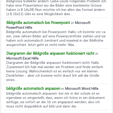
Bildgrösse kollektiv ändern
: Liebe Leute Folgendes Problem: Ich
habe eine Präsentation wo die Bilder eine bestimmte Grösse
haben (z.B.14x28) Nun möchte ich bei allen das Format ändern
(z.B.16x32) Gibt es eine Möglichkeit dies...
Bildgröße automatisch bei Powerpoint
in
Microsoft
PowerPoint Hilfe
Bildgröße automatisch bei Powerpoint
: Hallo, ich konnte vor ca.
ein, zwei Jahren Bilder auf eine Powerpointfolie ziehen und sie
haben sich automatisch zentriert und maximal in der Bildhöhe
ausgerichtet. Jetzt geht es nicht mehr. Was...
Diargramm der Bildgröße anpassen funktioniert nicht
in
Microsoft Excel Hilfe
Diargramm der Bildgröße anpassen funktioniert nicht
: Hallo
Zusammen! Ich hab mal wieder ein Problem und finde einfach
keine Lösung. Wahrscheinlich ist es einfach nur ein kleiner
Denkfehler - aber ich komme nicht drauf. Ich will die Größe
eines...
bildgröße automatisch anpassen
in
Microsoft Word Hilfe
bildgröße automatisch anpassen
: bei mir in der schule ist es
irgendwie so eingestellt, dass, wenn ich fotos in ein dokument
einfüge, sie sofort an die 16 cm angepasst werden, also ich
muss nicht doppelklick auf bild und dann die...