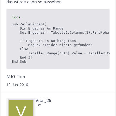
das würde dann so aussehen
Code:
Sub ZeileFinden()

    Dim Ergebnis As Range

    Set Ergebnis = Tabelle2.Columns(1).Find(what:=T
                                                Lo
    If Ergebnis Is Nothing Then

        MsgBox "Leider nichts gefunden"

    Else

        Tabelle1.Range("F1").Value = Tabelle2.Cells
    End If

End Sub
MfG Tom
10. Juni 2016
Vital_26
User
V