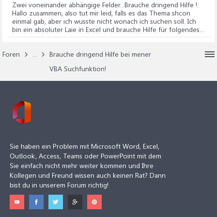
Zwei voneinander abhängige Felder...Brauche dringend Hilfe !
:
Hallo zusammen, also tut mir leid, falls es das Thema shcon
einmal gab, aber ich wusste nicht wonach ich suchen soll. Ich
bin ein absoluter Laie in Excel und brauche Hilfe für folgendes...
Foren
...
Brauche dringend Hilfe bei mener
VBA Suchfunktion!
Sie haben ein Problem mit Microsoft Word, Excel,
Outlook, Access, Teams oder PowerPoint mit dem
Sie einfach nicht mehr weiter kommen und Ihre
Kollegen und Freund wissen auch keinen Rat? Dann
bist du in unserem Forum richtig!