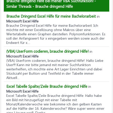
Brauche dringend Hilfe bei mener VBA Suchfunktion! -
Similar Threads - Brauche dringend Hilfe
Brauche Dringend Excel Hilfe für meine Bachelorarbeit
in
Microsoft Excel Hilfe
Brauche Dringend Excel Hilfe für meine Bachelorarbeit
: Ich
möchte mit einer Excellösung ohne Makros über eine
Wertetabelle einen Graphen darstellen. Polynomfunktionen. Es
soll der Anfangswert für x eingegeben werden sowie auch der
Endwert für x....
(VBA) UserForm codieren, brauche dringend Hilfe!
in
Microsoft Excel Hilfe
(VBA) UserForm codieren, brauche dringend Hilfe!
: Hallo Liebe
User!!! Kann mir bitte jemand mit meiner Suchfunktion
weiterhelfen, ich mochte eine Art Lager Einrichten und dabei
Stückzahl per Button und Textfeld in der Tabelle immer
Aktuell...
Excel Tabelle Spalte/Zeile Brauche dringend Hilfe
in
Microsoft Excel Hilfe
Excel Tabelle Spalte/Zeile Brauche dringend Hilfe
: Hallo habe
ein Bild mit hinzugefügt mit einer Tabelle mit
Monat/Kalenderwoche wie bekomme ich den gelben Kasten
auf die Hälfte der 16. Kalenderwoche? Wäre super wenn einer
eine Lösung weiß .Danke...