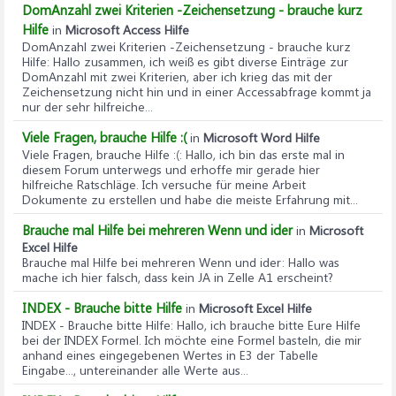
DomAnzahl zwei Kriterien -Zeichensetzung - brauche kurz
Hilfe
in
Microsoft Access Hilfe
DomAnzahl zwei Kriterien -Zeichensetzung - brauche kurz
Hilfe
: Hallo zusammen, ich weiß es gibt diverse Einträge zur
DomAnzahl mit zwei Kriterien, aber ich krieg das mit der
Zeichensetzung nicht hin und in einer Accessabfrage kommt ja
nur der sehr hilfreiche...
Viele Fragen, brauche Hilfe :(
in
Microsoft Word Hilfe
Viele Fragen, brauche Hilfe :(
: Hallo, ich bin das erste mal in
diesem Forum unterwegs und erhoffe mir gerade hier
hilfreiche Ratschläge. Ich versuche für meine Arbeit
Dokumente zu erstellen und habe die meiste Erfahrung mit...
Brauche mal Hilfe bei mehreren Wenn und ider
in
Microsoft
Excel Hilfe
Brauche mal Hilfe bei mehreren Wenn und ider
: Hallo was
mache ich hier falsch, dass kein JA in Zelle A1 erscheint?
INDEX - Brauche bitte Hilfe
in
Microsoft Excel Hilfe
INDEX - Brauche bitte Hilfe
: Hallo, ich brauche bitte Eure Hilfe
bei der INDEX Formel. Ich möchte eine Formel basteln, die mir
anhand eines eingegebenen Wertes in E3 der Tabelle
Eingabe..., untereinander alle Werte aus...