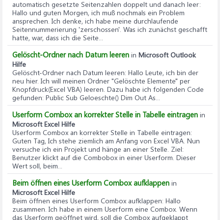
automatisch gesetzte Seitenzahlen doppelt und danach leer
:
Hallo und guten Morgen, ich muß nochmals ein Problem
ansprechen. Ich denke, ich habe meine durchlaufende
Seitennummerierung 'zerschossen'. Was ich zunächst geschafft
hatte, war, dass ich die Seite...
Gelöscht-Ordner nach Datum leeren
in
Microsoft Outlook
Hilfe
Gelöscht-Ordner nach Datum leeren
: Hallo Leute, ich bin der
neu hier. Ich will meinen Ordner "Gelöschte Elemente" per
Knopfdruck(Excel VBA) leeren. Dazu habe ich folgenden Code
gefunden: Public Sub Geloeschte() Dim Out As...
Userform Combox an korrekter Stelle in Tabelle eintragen
in
Microsoft Excel Hilfe
Userform Combox an korrekter Stelle in Tabelle eintragen
:
Guten Tag, Ich stehe ziemlich am Anfang von Excel VBA. Nun
versuche ich ein Projekt und hänge an einer Stelle. Ziel:
Benutzer klickt auf die Combobox in einer Userform. Dieser
Wert soll, beim...
Beim öffnen eines Userform Combox aufklappen
in
Microsoft Excel Hilfe
Beim öffnen eines Userform Combox aufklappen
: Hallo
zusammen. Ich habe in einem Userform eine Combox. Wenn
das Userform geöffnet wird, soll die Combox aufgeklappt