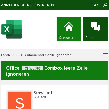
ANMELDEN ODER REGISTRIEREN
05:47
Startseite
Foren
Foren
...
Combox leere Zelle ignorieren
Office:
Combox leere Zelle
(Office 365)
ignorieren
Schwabe1
Neuer User
S