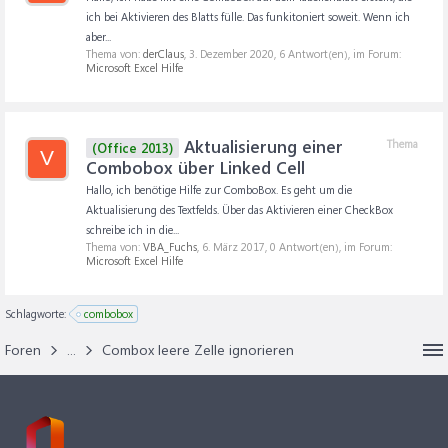
ich bei Aktivieren des Blatts fülle. Das funkitoniert soweit. Wenn ich
aber...
Thema von:
derClaus
,
3. Dezember 2020
, 6 Antwort(en), im Forum:
Microsoft Excel Hilfe
Aktualisierung einer
Thema
(Office 2013)
V
Combobox über Linked Cell
Hallo, ich benötige Hilfe zur ComboBox. Es geht um die
Aktualisierung des Textfelds. Über das Aktivieren einer CheckBox
schreibe ich in die...
Thema von:
VBA_Fuchs
,
6. März 2017
, 0 Antwort(en), im Forum:
Microsoft Excel Hilfe
Schlagworte:
combobox
Foren
...
Combox leere Zelle ignorieren