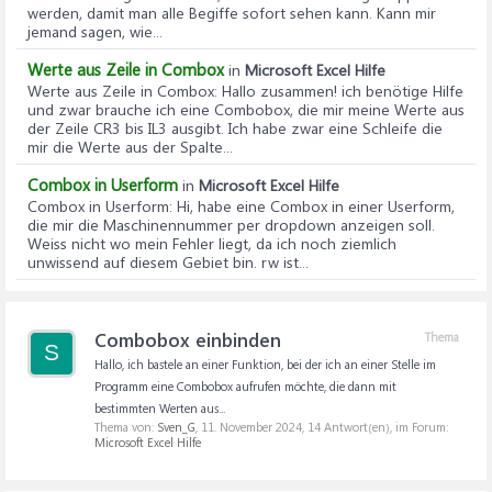
werden, damit man alle Begiffe sofort sehen kann. Kann mir
jemand sagen, wie...
Werte aus Zeile in Combox
in
Microsoft Excel Hilfe
Werte aus Zeile in Combox
: Hallo zusammen! ich benötige Hilfe
und zwar brauche ich eine Combobox, die mir meine Werte aus
der Zeile CR3 bis IL3 ausgibt. Ich habe zwar eine Schleife die
mir die Werte aus der Spalte...
Combox in Userform
in
Microsoft Excel Hilfe
Combox in Userform
: Hi, habe eine Combox in einer Userform,
die mir die Maschinennummer per dropdown anzeigen soll.
Weiss nicht wo mein Fehler liegt, da ich noch ziemlich
unwissend auf diesem Gebiet bin. rw ist...
Combobox einbinden
Thema
S
Hallo, ich bastele an einer Funktion, bei der ich an einer Stelle im
Programm eine Combobox aufrufen möchte, die dann mit
bestimmten Werten aus...
Thema von:
Sven_G
,
11. November 2024
, 14 Antwort(en), im Forum:
Microsoft Excel Hilfe