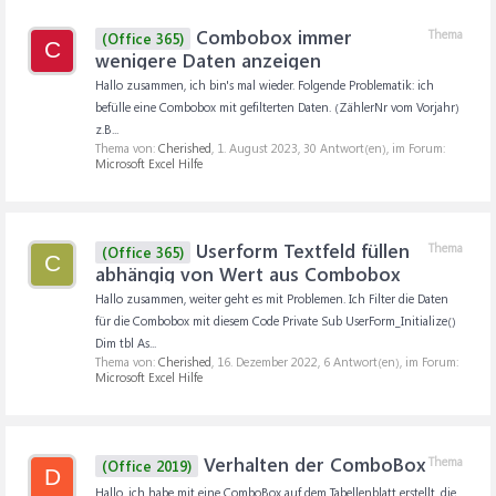
Combobox immer
Thema
(Office 365)
C
wenigere Daten anzeigen
Hallo zusammen, ich bin's mal wieder. Folgende Problematik: ich
befülle eine Combobox mit gefilterten Daten. (ZählerNr vom Vorjahr)
z.B...
Thema von:
Cherished
,
1. August 2023
, 30 Antwort(en), im Forum:
Microsoft Excel Hilfe
Userform Textfeld füllen
Thema
(Office 365)
C
abhängig von Wert aus Combobox
Hallo zusammen, weiter geht es mit Problemen. Ich Filter die Daten
für die Combobox mit diesem Code Private Sub UserForm_Initialize()
Dim tbl As...
Thema von:
Cherished
,
16. Dezember 2022
, 6 Antwort(en), im Forum:
Microsoft Excel Hilfe
Verhalten der ComboBox
Thema
(Office 2019)
D
Hallo, ich habe mit eine ComboBox auf dem Tabellenblatt erstellt, die