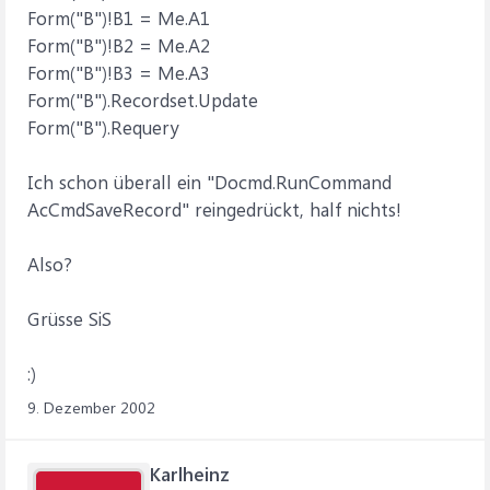
Form("B")!B1 = Me.A1
Form("B")!B2 = Me.A2
Form("B")!B3 = Me.A3
Form("B").Recordset.Update
Form("B").Requery
Ich schon überall ein "Docmd.RunCommand
AcCmdSaveRecord" reingedrückt, half nichts!
Also?
Grüsse SiS
:)
9. Dezember 2002
Karlheinz