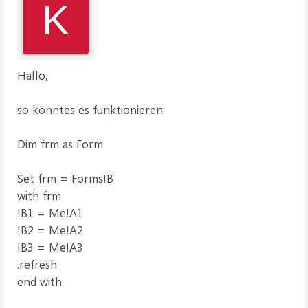
K
Hallo,
so könntes es funktionieren:
Dim frm as Form
Set frm = Forms!B
with frm
!B1 = Me!A1
!B2 = Me!A2
!B3 = Me!A3
.refresh
end with