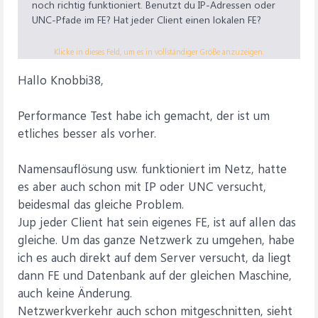
noch richtig funktioniert. Benutzt du IP-Adressen oder
UNC-Pfade im FE? Hat jeder Client einen lokalen FE?
Ein paar weitere Hinweise kannst du dieser Webseite
Klicke in dieses Feld, um es in vollständiger Größe anzuzeigen.
entnehmen:
Hallo Knobbi38,
Langsame Dateiübertragungsgeschwindigkeit bei SMB -
Windows Server
Performance Test habe ich gemacht, der ist um
Wie steht es mit den Parametern für Leasing und
etliches besser als vorher.
OPLocks aus?
Namensauflösung usw. funktioniert im Netz, hatte
Mögliche Ursachen kann es viele geben, eine genau
Analyse geht nur vor Ort. Im einfachsten Fall ist das
es aber auch schon mit IP oder UNC versucht,
Patchkabel beschädigt oder hat einen Wackelkontakt -
beidesmal das gleiche Problem.
auch so etwas soll vorkommen.
Jup jeder Client hat sein eigenes FE, ist auf allen das
gleiche. Um das ganze Netzwerk zu umgehen, habe
Knobbi38
ich es auch direkt auf dem Server versucht, da liegt
dann FE und Datenbank auf der gleichen Maschine,
auch keine Änderung.
Netzwerkverkehr auch schon mitgeschnitten, sieht