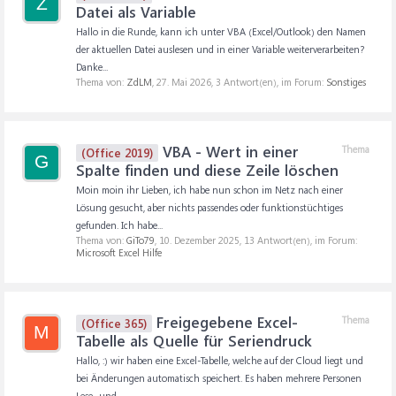
Z
Datei als Variable
Hallo in die Runde, kann ich unter VBA (Excel/Outlook) den Namen
der aktuellen Datei auslesen und in einer Variable weiterverarbeiten?
Danke...
Thema von:
ZdLM
,
27. Mai 2026
, 3 Antwort(en), im Forum:
Sonstiges
VBA - Wert in einer
Thema
(Office 2019)
G
Spalte finden und diese Zeile löschen
Moin moin ihr Lieben, ich habe nun schon im Netz nach einer
Lösung gesucht, aber nichts passendes oder funktionstüchtiges
gefunden. Ich habe...
Thema von:
GiTo79
,
10. Dezember 2025
, 13 Antwort(en), im Forum:
Microsoft Excel Hilfe
Freigegebene Excel-
Thema
(Office 365)
M
Tabelle als Quelle für Seriendruck
Hallo, :) wir haben eine Excel-Tabelle, welche auf der Cloud liegt und
bei Änderungen automatisch speichert. Es haben mehrere Personen
Lese- und...