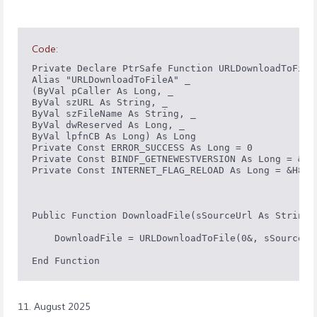
Code:
Private Declare PtrSafe Function URLDownloadToFile 
Alias "URLDownloadToFileA" _

(ByVal pCaller As Long, _

ByVal szURL As String, _

ByVal szFileName As String, _

ByVal dwReserved As Long, _

ByVal lpfnCB As Long) As Long

Private Const ERROR_SUCCESS As Long = 0

Private Const BINDF_GETNEWESTVERSION As Long = &H10
Private Const INTERNET_FLAG_RELOAD As Long = &H8000
Public Function DownloadFile(sSourceUrl As String,
    DownloadFile = URLDownloadToFile(0&, sSourceUr
End Function
11. August 2025