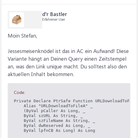
d'r Bastler
Erfahrener User
Moin Stefan,
Jessesmeisenknödel ist das in AC ein Aufwand! Diese
Variante hängt an Deinen Query einen Zeitstempel
an, was den Link unique macht. Du solltest also den
aktuellen Inhalt bekommen.
Code:
Private Declare PtrSafe Function URLDownloadToFile 
    Alias "URLDownloadToFileA" _

    (ByVal pCaller As Long, _

    ByVal szURL As String, _

    ByVal szFileName As String, _

    ByVal dwReserved As Long, _

    ByVal lpfnCB As Long) As Long
