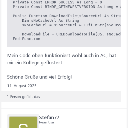
Private Const ERROR_SUCCESS As Long = 0

Private Const BINDF_GETNEWESTVERSION As Long = &H10
Public Function DownloadFile(sSourceUrl As String,
    Dim sNoCacheUrl As String

    sNoCacheUrl = sSourceUrl & IIf(InStr(sSourceUr
    DownloadFile = URLDownloadToFile(0&, sNoCacheU
Mein Code oben funktioniert wohl auch in AC, hat
mir ein Kollege geflüstert.
Schöne Grüße und viel Erfolg!
11. August 2025
1 Person gefällt das.
Stefan77
Neuer User