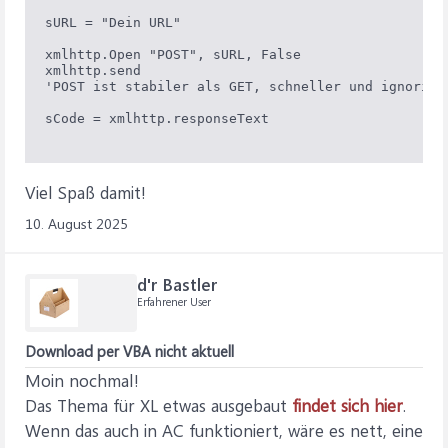
sURL = "Dein URL"

xmlhttp.Open "POST", sURL, False

xmlhttp.send

'POST ist stabiler als GET, schneller und ignorier
sCode = xmlhttp.responseText

Viel Spaß damit!
10. August 2025
d'r Bastler
Erfahrener User
Download per VBA nicht aktuell
Moin nochmal!
Das Thema für XL etwas ausgebaut
findet sich hier
.
Wenn das auch in AC funktioniert, wäre es nett, eine