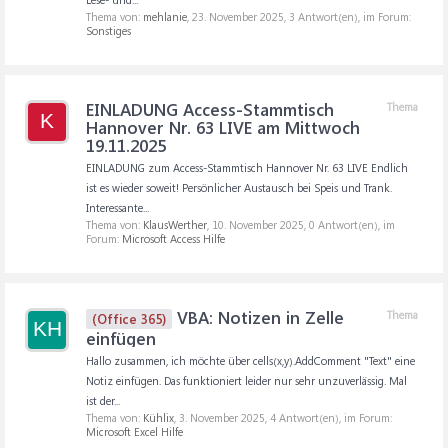
Thema von:
mehlanie
,
23. November 2025
, 3 Antwort(en), im Forum:
Sonstiges
EINLADUNG Access-Stammtisch
Thema
K
Hannover Nr. 63 LIVE am Mittwoch
19.11.2025
EINLADUNG zum Access-Stammtisch Hannover Nr. 63 LIVE Endlich
ist es wieder soweit! Persönlicher Austausch bei Speis und Trank.
Interessante...
Thema von:
KlausWerther
,
10. November 2025
, 0 Antwort(en), im
Forum:
Microsoft Access Hilfe
VBA: Notizen in Zelle
Thema
(Office 365)
KH
einfügen
Hallo zusammen, ich möchte über cells(x,y).AddComment "Text" eine
Notiz einfügen. Das funktioniert leider nur sehr unzuverlässig. Mal
ist der...
Thema von:
Kühlix
,
3. November 2025
, 4 Antwort(en), im Forum:
Microsoft Excel Hilfe