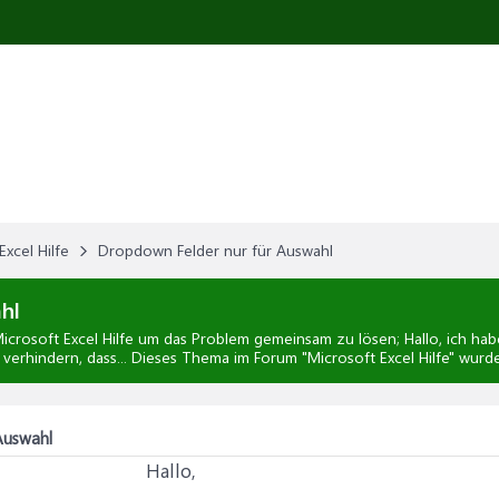
Excel Hilfe
Dropdown Felder nur für Auswahl
hl
icrosoft Excel Hilfe
um das Problem gemeinsam zu lösen; Hallo, ich hab
h verhindern, dass... Dieses Thema im Forum "
Microsoft Excel Hilfe
" wurde
Auswahl
Hallo,