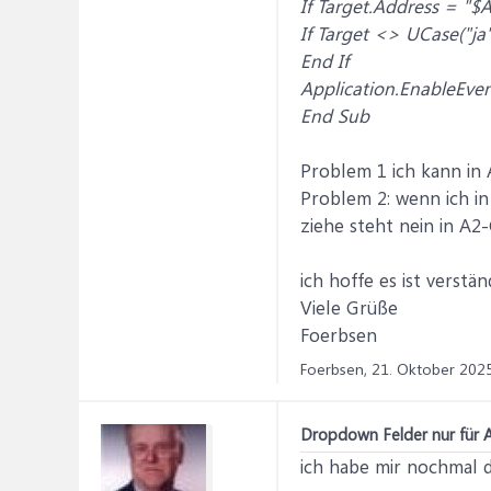
If Target.Address = "$
If Target <> UCase("ja
End If
Application.EnableEven
End Sub
Problem 1 ich kann in A
Problem 2: wenn ich i
ziehe steht nein in A2-C
ich hoffe es ist verständl
Viele Grüße
Foerbsen
Foerbsen,
21. Oktober 202
Dropdown Felder nur für 
ich habe mir nochmal 