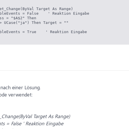
et_Change(ByVal Target As Range)

bleEvents = False    ' Reaktion Eingabe

ss = "$A$2" Then

> UCase("ja") Then Target = ""

bleEvents = True    ' Reaktion Eingabe

 nach einer Lösung.
code verwendet:
_Change(ByVal Target As Range)
ts = False ' Reaktion Eingabe