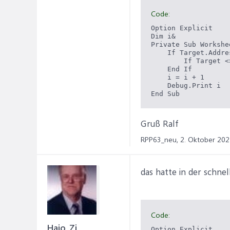
Code:
Option Explicit

Dim i&

Private Sub Workshe
    If Target.Addre
        If Target <
    End If

    i = i + 1

    Debug.Print i

End Sub
Gruß Ralf
RPP63_neu,
2. Oktober 20
das hatte in der schne
Code:
Hajo_Zi
Option Explicit
