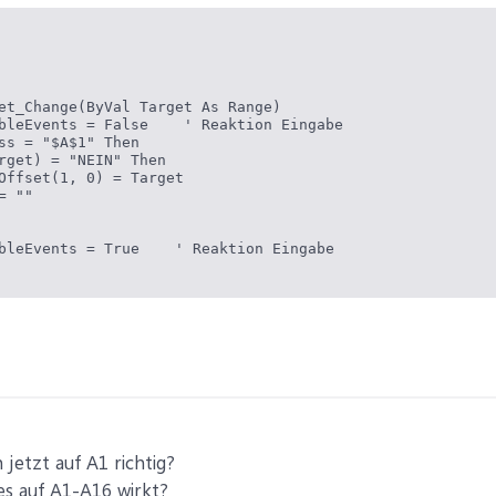
et_Change(ByVal Target As Range)

bleEvents = False    ' Reaktion Eingabe

ss = "$A$1" Then

rget) = "NEIN" Then

Offset(1, 0) = Target

 ""

bleEvents = True    ' Reaktion Eingabe

jetzt auf A1 richtig?
es auf A1-A16 wirkt?