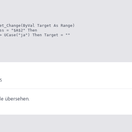
et_Change(ByVal Target As Range)

ss = "$A$2" Then

> UCase("ja") Then Target = ""

25
lle übersehen.