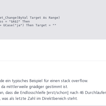
et_Change(ByVal Target As Range)

ss = "$A$2" Then

> UCase("ja") Then Target = ""

ode ein typisches Beispiel für einen stack overflow.
 da mittlerweile gnädiger gestimmt ist.
n, dass die Endlosschleife [erst/schon] nach 46 Durchläufen
 was als letzte Zahl im Direktbereich steht.