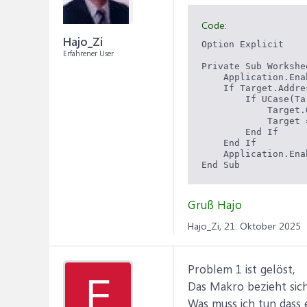
Code:
Hajo_Zi
Option Explicit

Erfahrener User
Private Sub Workshe
    Application.Ena
    If Target.Addre
        If UCase(Ta
            Target.
            Target =
        End If

    End If

    Application.Ena
Gruß Hajo
Hajo_Zi,
21. Oktober 2025
Problem 1 ist gelöst,
F
Das Makro bezieht sich 
Was muss ich tun dass 