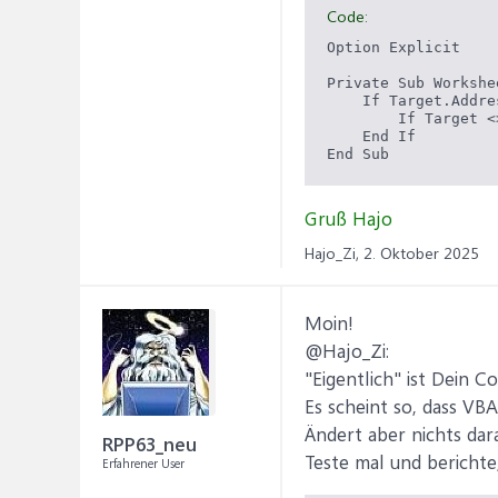
Code:
Option Explicit

Private Sub Workshe
    If Target.Addre
        If Target <
    End If

Gruß Hajo
Hajo_Zi,
2. Oktober 2025
Moin!
@Hajo_Zi:
"Eigentlich" ist Dein C
Es scheint so, dass VBA
Ändert aber nichts dara
RPP63_neu
Teste mal und berichte,
Erfahrener User