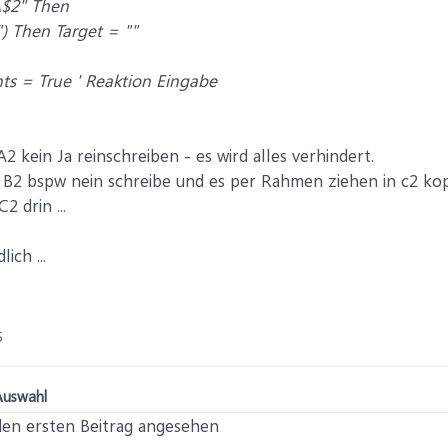
A$2" Then
") Then Target = ""
ts = True ' Reaktion Eingabe
2 kein Ja reinschreiben - es wird alles verhindert.
n B2 bspw nein schreibe und es per Rahmen ziehen in c2 ko
2 drin ...
ich ...
5
Auswahl
den ersten Beitrag angesehen