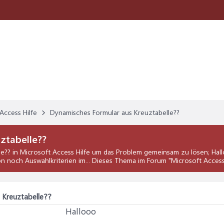
Access Hilfe
Dynamisches Formular aus Kreuztabelle??
ztabelle??
le??
in
Microsoft Access Hilfe
um das Problem gemeinsam zu lösen; Hallo
on noch Auswahlkriterien im... Dieses Thema im Forum "
Microsoft Access
 Kreuztabelle??
Hallooo