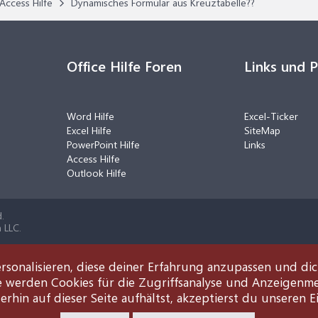
Access Hilfe
Dynamisches Formular aus Kreuztabelle??
Office Hilfe Foren
Links und 
Word Hilfe
Excel-Ticker
Excel Hilfe
SiteMap
PowerPoint Hilfe
Links
Access Hilfe
Outlook Hilfe
.
 LLC.
rsonalisieren, diese deiner Erfahrung anzupassen und di
e werden Cookies für die Zugriffsanalyse und Anzeigenm
rhin auf dieser Seite aufhältst, akzeptierst du unseren E