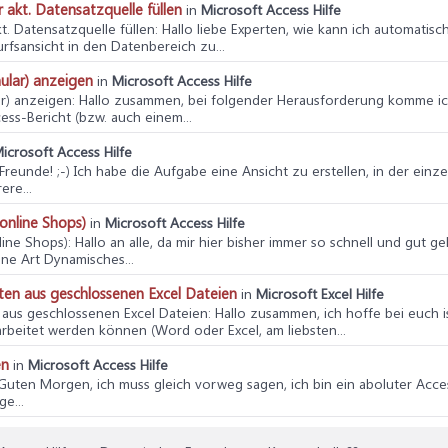
 akt. Datensatzquelle füllen
in
Microsoft Access Hilfe
t. Datensatzquelle füllen
: Hallo liebe Experten, wie kann ich automatisc
rfsansicht in den Datenbereich zu...
ular) anzeigen
in
Microsoft Access Hilfe
ar) anzeigen
: Hallo zusammen, bei folgender Herausforderung komme ich 
ss-Bericht (bzw. auch einem...
icrosoft Access Hilfe
o Freunde! ;-) Ich habe die Aufgabe eine Ansicht zu erstellen, in der ei
re...
online Shops)
in
Microsoft Access Hilfe
line Shops)
: Hallo an alle, da mir hier bisher immer so schnell und gut 
ine Art Dynamisches...
en aus geschlossenen Excel Dateien
in
Microsoft Excel Hilfe
aus geschlossenen Excel Dateien
: Hallo zusammen, ich hoffe bei euch i
arbeitet werden können (Word oder Excel, am liebsten...
en
in
Microsoft Access Hilfe
 Guten Morgen, ich muss gleich vorweg sagen, ich bin ein aboluter Acc
ge...