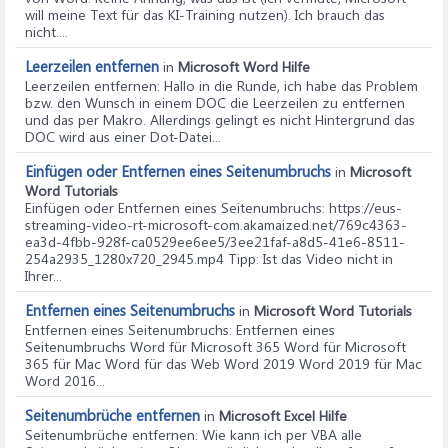
will meine Text für das KI-Training nutzen). Ich brauch das
nicht....
Leerzeilen entfernen
in
Microsoft Word Hilfe
Leerzeilen entfernen
: Hallo in die Runde, ich habe das Problem
bzw. den Wunsch in einem DOC die Leerzeilen zu entfernen
und das per Makro. Allerdings gelingt es nicht Hintergrund das
DOC wird aus einer Dot-Datei...
Einfügen oder Entfernen eines Seitenumbruchs
in
Microsoft
Word Tutorials
Einfügen oder Entfernen eines Seitenumbruchs
: https://eus-
streaming-video-rt-microsoft-com.akamaized.net/769c4363-
ea3d-4fbb-928f-ca0529ee6ee5/3ee21faf-a8d5-41e6-8511-
254a2935_1280x720_2945.mp4 Tipp: Ist das Video nicht in
Ihrer...
Entfernen eines Seitenumbruchs
in
Microsoft Word Tutorials
Entfernen eines Seitenumbruchs
: Entfernen eines
Seitenumbruchs Word für Microsoft 365 Word für Microsoft
365 für Mac Word für das Web Word 2019 Word 2019 für Mac
Word 2016...
Seitenumbrüche entfernen
in
Microsoft Excel Hilfe
Seitenumbrüche entfernen
: Wie kann ich per VBA alle