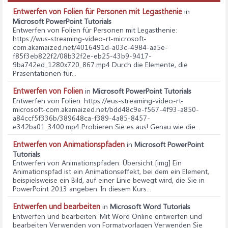
Entwerfen von Folien für Personen mit Legasthenie
in
Microsoft PowerPoint Tutorials
Entwerfen von Folien für Personen mit Legasthenie
:
https://wus-streaming-video-rt-microsoft-
com.akamaized.net/4016491d-a03c-4984-aa5e-
f85f3eb822f2/08b32f2e-eb25-43b9-9417-
9ba742ed_1280x720_867.mp4 Durch die Elemente, die
Präsentationen für...
Entwerfen von Folien
in
Microsoft PowerPoint Tutorials
Entwerfen von Folien
: https://eus-streaming-video-rt-
microsoft-com.akamaized.net/bdd48c9e-f567-4f93-a850-
a84ccf5f336b/389648ca-f389-4a85-8457-
e342ba01_3400.mp4 Probieren Sie es aus! Genau wie die...
Entwerfen von Animationspfaden
in
Microsoft PowerPoint
Tutorials
Entwerfen von Animationspfaden
: Übersicht [img] Ein
Animationspfad ist ein Animationseffekt, bei dem ein Element,
beispielsweise ein Bild, auf einer Linie bewegt wird, die Sie in
PowerPoint 2013 angeben. In diesem Kurs...
Entwerfen und bearbeiten
in
Microsoft Word Tutorials
Entwerfen und bearbeiten
: Mit Word Online entwerfen und
bearbeiten Verwenden von Formatvorlagen Verwenden Sie