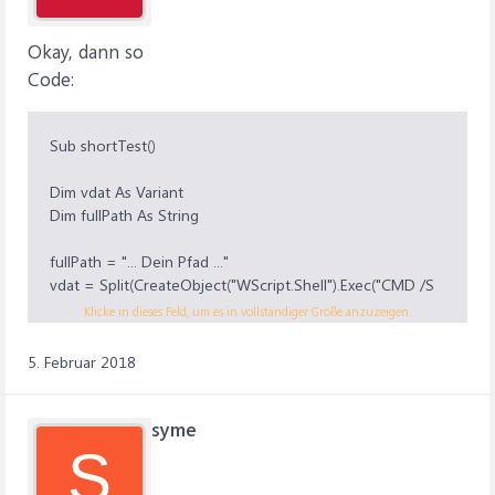
MsgBox oSortList.GetKey(1)
MsgBox oSortList.GetKey(2)
Okay, dann so
Code:
oSortList.Clear
Set oSortList = Nothing
End Sub
Sub shortTest()
Dim vdat As Variant
Dim fullPath As String
fullPath = "... Dein Pfad ..."
vdat = Split(CreateObject("WScript.Shell").Exec("CMD /S
/C dir /o /b /a:-D " & fullPath & Chr(34) &
Klicke in dieses Feld, um es in vollständiger Größe anzuzeigen.
"").StdOut.ReadAll, vbCrLf)
Debug.Print vdat(LBound(vdat))
5. Februar 2018
End Sub
syme
S