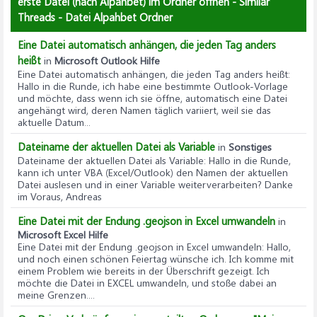
erste Datei (nach Alpahbet) im Ordner öffnen - Similar
Threads - Datei Alpahbet Ordner
Eine Datei automatisch anhängen, die jeden Tag anders
heißt
in
Microsoft Outlook Hilfe
Eine Datei automatisch anhängen, die jeden Tag anders heißt
:
Hallo in die Runde, ich habe eine bestimmte Outlook-Vorlage
und möchte, dass wenn ich sie öffne, automatisch eine Datei
angehängt wird, deren Namen täglich variiert, weil sie das
aktuelle Datum...
Dateiname der aktuellen Datei als Variable
in
Sonstiges
Dateiname der aktuellen Datei als Variable
: Hallo in die Runde,
kann ich unter VBA (Excel/Outlook) den Namen der aktuellen
Datei auslesen und in einer Variable weiterverarbeiten? Danke
im Voraus, Andreas
Eine Datei mit der Endung .geojson in Excel umwandeln
in
Microsoft Excel Hilfe
Eine Datei mit der Endung .geojson in Excel umwandeln
: Hallo,
und noch einen schönen Feiertag wünsche ich. Ich komme mit
einem Problem wie bereits in der Überschrift gezeigt. Ich
möchte die Datei in EXCEL umwandeln, und stoße dabei an
meine Grenzen....