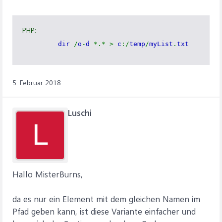
PHP:
dir
/
o
-
d
*.* >
c
:/
temp
/
myList
.
txt
5. Februar 2018
Luschi
L
Hallo MisterBurns,
da es nur ein Element mit dem gleichen Namen im
Pfad geben kann, ist diese Variante einfacher und