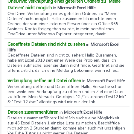
OneDrive: Verknüpfung eines geteilten Ordners zu "Meine
Dateien" nicht möglich
in
Microsoft Excel Hilfe
OneDrive: Verknüpfung eines geteilten Ordners zu "Meine
Dateien" nicht möglich
: Hallo zusammen Ich möchte einen
Ordner, der von einer externen Person über ein Office 365
Business-Konto freigegeben wurde, in mein persönliches
OneDrive unter Windows Explorer integrieren, damit...
Geoeffnete Dateien sind nicht zu sehen
in
Microsoft Excel
Hilfe
Geoeffnete Dateien sind nicht zu sehen
: Hallo Zusammen,
habe mit Excel 2010 seit einer Weile das Problem, dass ich
Dateien aufmache, aber sie dann nicht finde. Geöffnet sind sie
offensichtlich, da ich eine Meldung bekomme, wenn ich es...
Verknüpfung oeffne und Datei öffnen
in
Microsoft Excel Hilfe
Verknüpfung oeffne und Datei öffnen
: Hallo, Versuche schon
eine weile eine Verknüpfung zu öffnen und im Ziel eine Datei
zu öffnen. Mein Versuch: Getobject "G:/Testordner/Test12.lnk"
& "Test-12.xlsm" allerdings wird mir nur der link...
Dateien zusammenführen
in
Microsoft Excel Hilfe
Dateien zusammenführen
: Hallo! Ich suche eine Möglichkeit
aus 46 Excel Dateien 1 einzige Liste zu machen. Beschäftige
mich schon 2 Stunden damit, komme aber auch mit unzähligen
YouTube Tutorials nicht weiter. Die Dateien...