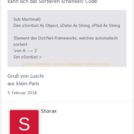
kann sich das Sortieren schenken: Code:
Sub Machmal()
Dim oSortList As Object, sDatei As String, sPfad As String
'Element des Dot.Net-Frameworks, welches automatisch
sortiert
'von A --> Z
Set oSortList =
CreateObject("System.Collections.SortedList")
Klicke in dieses Feld, um es in vollständiger Größe anzuzeigen.
oSortList.Capacity = 750
Gruß von Luschi
sPfad = "H:DatenExcel"
aus klein-Paris
sDatei = Dir(sPfad & "*.*", vbNormal)
5. Februar 2018
Do While sDatei ""
oSortList(sDatei) = oSortList(sDatei)
sDatei = Dir
Storax
Loop
S
'Anzahl gefundener Dateien
MsgBox oSortList.Count
MsgBox oSortList.GetKey(0) 'kleinster Wert!