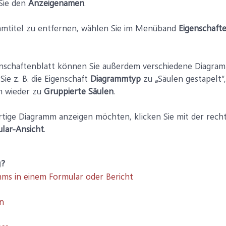
Sie den
Anzeigenamen
.
mtitel zu entfernen, wählen Sie im Menüband
Eigenschaft
nschaftenblatt können Sie außerdem verschiedene Diagra
ie z. B. die Eigenschaft
Diagrammtyp
zu
„
Säulen gestapelt“
n wieder zu
Gruppierte Säulen
.
rtige Diagramm anzeigen möchten, klicken Sie mit der rech
lar-
Ansicht
.
g?
mms in einem Formular oder Bericht
en