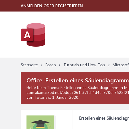
ANMELDEN ODER REGISTRIEREN
Startseite
Foren
Tutorials und How-To's
Microsof
Office:
Erstellen eines Säulendiagramm
Helfe beim Thema
Erstellen eines Säulendiagramms
in
Mi
com.akamaized.net/eddc7061-37fd-4d4d-970d-7522f216
von Tutorials,
1. Januar 2020
.
Erstellen eines Säulendia