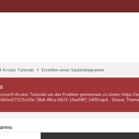
t Access Tutorials
Erstellen eines Säulendiagramms
s
crosoft Access Tutorials
um das Problem gemeinsam zu lösen; https://eu
b6e0/7221e10e-58af-48ca-b823-1faa9f87_3400.mp4... Dieses Thema 
gramms