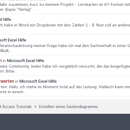
Hallo zusammen, kurz zu meinem Projekt: - Lernkarten im A7-Format mit
r (bspw. "Verlag"...
 Hilfe
ch habe in Word ein Dropdown mit den Zahlen 1 - 8. Nun soll an andere
oft Excel Hilfe
r Veranschaulichung meiner Frage habe ich mal den Sachverhalt in einer
all,...
n
in
Microsoft Excel Hilfe
Liebe Community, leider habe ich vergeblich versucht, die das beigefü
. Bitte...
twerten
in
Microsoft Excel Hilfe
rten
: Hallo, ich stehe im Moment total auf der Leitung. Vielleich kann
rte in einem...
t Access Tutorials
Erstellen eines Säulendiagramms