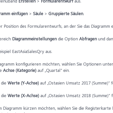
 Menüband
Erstellen
>
Formularentwurf
aus.
ramm einfügen
>
Säule
>
Gruppierte Säulen
.
der Position des Formularentwurfs, an der Sie das Diagramm
ereich
Diagrammeinstellungen
die Option
Abfragen
und dan
ispiel EastAsiaSalesQry aus.
agramm konfigurieren möchten, wählen Sie Optionen unter 
ie
Achse
(Kategorie)
auf „Quartal“ ein.
 die
Werte (Y-Achse)
auf „Ostasien Umsatz 2017 (Summe)“ f
 die
Werte (X-Achse)
auf „Ostasien Umsatz 2018 (Summe)“ f
m Diagramm kürzen möchten, wählen Sie die Registerkarte