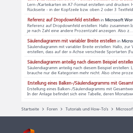
Lern-/Karteikarten im A7-Format erstellen und drucken
: 
Rückseite - in der Kopfzeile bzw. oben 2 oder 3 Textfelde
Referenz auf Dropdownfeld erstellen
in
Microsoft Word
Referenz auf Dropdownfeld erstellen
: Hallo zusammen I
je nach Zahl eine andere Prozentzahl anzeigen. Also z....
Säulendiagramm mit variabler Breite erstellen
in
Micros
Säulendiagramm mit variabler Breite erstellen
: Hallo, zu
erstellen, dass auf der x-Achse verschiede Sportarten (Fußb
Säulendiagramm anteilig nach diesem Beispiel erstelle
Säulendiagramm anteilig nach diesem Beispiel erstellen
: 
brauche nur die Kategorien mehr nicht. Also ohne prozent
Erstellung eines Balken-/Säulendiagramms mit Gesam
Erstellung eines Balken-/Säulendiagramms mit Gesamtwe
In der Anlage befindet sich eine Tabelle, deren Monatswe
Startseite
Foren
Tutorials und How-To's
Microsof