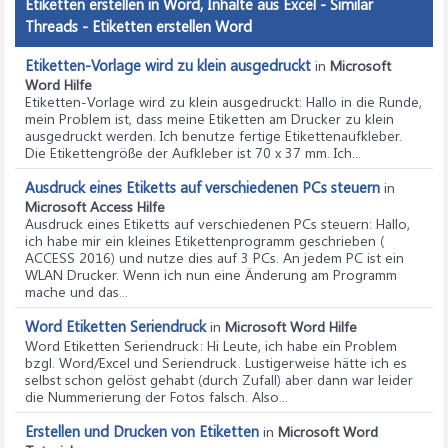
Etiketten erstellen in Word, Inhalte aus Excel - Similar
Threads - Etiketten erstellen Word
Etiketten-Vorlage wird zu klein ausgedruckt
in
Microsoft
Word Hilfe
Etiketten-Vorlage wird zu klein ausgedruckt
: Hallo in die Runde,
mein Problem ist, dass meine Etiketten am Drucker zu klein
ausgedruckt werden. Ich benutze fertige Etikettenaufkleber.
Die Etikettengröße der Aufkleber ist 70 x 37 mm. Ich...
Ausdruck eines Etiketts auf verschiedenen PCs steuern
in
Microsoft Access Hilfe
Ausdruck eines Etiketts auf verschiedenen PCs steuern
: Hallo,
ich habe mir ein kleines Etikettenprogramm geschrieben (
ACCESS 2016) und nutze dies auf 3 PCs. An jedem PC ist ein
WLAN Drucker. Wenn ich nun eine Änderung am Programm
mache und das...
Word Etiketten Seriendruck
in
Microsoft Word Hilfe
Word Etiketten Seriendruck
: Hi Leute, ich habe ein Problem
bzgl. Word/Excel und Seriendruck. Lustigerweise hätte ich es
selbst schon gelöst gehabt (durch Zufall) aber dann war leider
die Nummerierung der Fotos falsch. Also...
Erstellen und Drucken von Etiketten
in
Microsoft Word