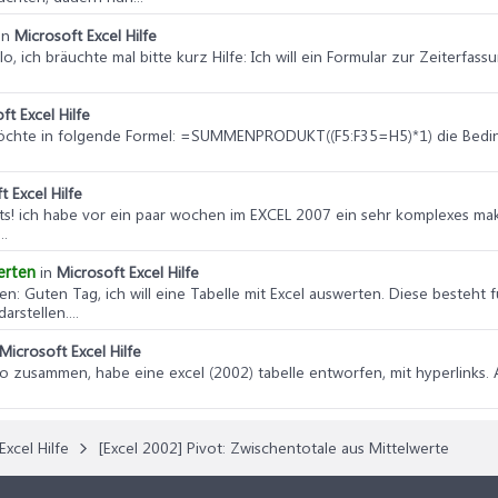
in
Microsoft Excel Hilfe
llo, ich bräuchte mal bitte kurz Hilfe: Ich will ein Formular zur Zeiterfas
ft Excel Hilfe
h möchte in folgende Formel: =SUMMENPRODUKT((F5:F35=H5)*1) die Be
t Excel Hilfe
seits! ich habe vor ein paar wochen im EXCEL 2007 ein sehr komplexes ma
..
erten
in
Microsoft Excel Hilfe
ten
: Guten Tag, ich will eine Tabelle mit Excel auswerten. Diese besteh
rstellen....
Microsoft Excel Hilfe
llo zusammen, habe eine excel (2002) tabelle entworfen, mit hyperlinks. Al
Excel Hilfe
[Excel 2002] Pivot: Zwischentotale aus Mittelwerte