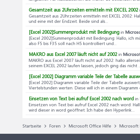
Gesamtzeit aus 2Uhrzeiten ermitteln mit EXCEL 2002
Gesamtzeit aus 2Uhrzeiten ermitteln mit EXCEL 2002
: Ha
und eine mit der Endzeit. Beide sind als...
[Excel 2002]Summenprodukt mit Bedingung
in
Microso
[Excel 2002]Summenprodukt mit Bedingung
: Hallo, ic
also F5 bis F35 soll nach H5 kontrolliert und...
MAKRO aus Excel 2007 läuft nicht auf 2002
in
Microsof
MAKRO aus Excel 2007 läuft nicht auf 2002
: hallo aller
seinem EXCEL 2002 laufen lassen, jedoch ging das nicht ..
[Excel 2002] Diagramm variable Teile der Tabelle ausw
[Excel 2002] Diagramm variable Teile der Tabelle auswer
Viertelstunden werten. Diese will ich in einem Diagramm da
Einsetzen von Text bei aufruf Excel 2002 nach word
in
Einsetzen von Text bei aufruf Excel 2002 nach word
: Ha
wird dieser in word geöffnet. Ich habe den Hyperlink...
Startseite
Foren
Microsoft Office Hilfe
Microsoft 