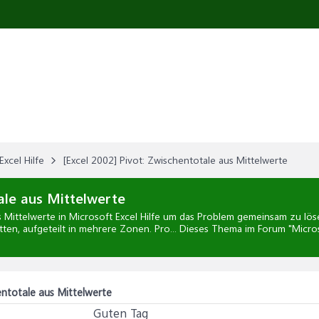
Excel Hilfe
[Excel 2002] Pivot: Zwischentotale aus Mittelwerte
ale aus Mittelwerte
s Mittelwerte
in
Microsoft Excel Hilfe
um das Problem gemeinsam zu löse
ten, aufgeteilt in mehrere Zonen. Pro... Dieses Thema im Forum "
Micros
entotale aus Mittelwerte
Guten Tag