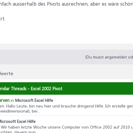
infach ausserhalb des Pivots ausrechnen, aber es wäre schöne
rt.
(Du musst angemeldet oder
elwerte
imilar Threads - Excel 2002 Pivot
urven
in
Microsoft Excel Hilfe
ven
: Hallo Leute, bin neu hier und brauche dringend Hilfe. Ich erstelle
eidimensional), bei...
icrosoft Excel Hilfe
o Wir haben letzte Woche unsere Computer von Office 2002 auf 2010 umg
uchten, dauern nun...