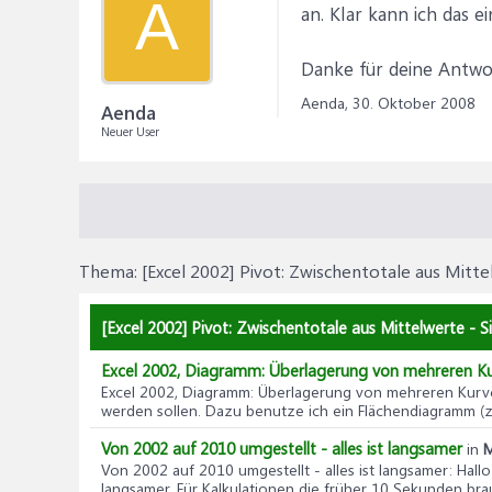
A
an. Klar kann ich das e
Danke für deine Antwo
Aenda,
30. Oktober 2008
Aenda
Neuer User
Thema:
[Excel 2002] Pivot: Zwischentotale aus Mitt
[Excel 2002] Pivot: Zwischentotale aus Mittelwerte - S
Excel 2002, Diagramm: Überlagerung von mehreren K
Excel 2002, Diagramm: Überlagerung von mehreren Kur
werden sollen. Dazu benutze ich ein Flächendiagramm (zw
Von 2002 auf 2010 umgestellt - alles ist langsamer
in
M
Von 2002 auf 2010 umgestellt - alles ist langsamer
: Hall
langsamer. Für Kalkulationen die früher 10 Sekunden bra