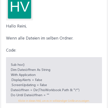
HV
Hallo Reini,
Wenn alle Dateien im selben Ordner.
Code:
Sub hsv()
Dim Dateiöffnen As String
With Application
.DisplayAlerts = False
.ScreenUpdating = False
Dateiöffnen = Dir(ThisWorkbook.Path & "\*")
Do Until Dateiöffnen = ""
If Dateiöffnen ThisWorkbook.Name Then
Klicke in dieses Feld, um es in vollständiger Größe anzuzeigen.
Workbooks.Open ThisWorkbook.Path & "\" &