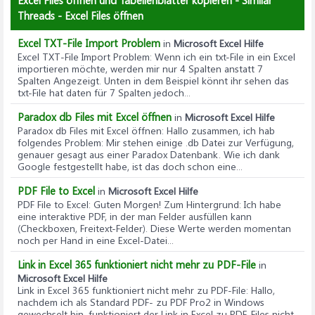
Excel Files öffnen und Tabellenblätter kopieren - Similar
Threads - Excel Files öffnen
Excel TXT-File Import Problem
in
Microsoft Excel Hilfe
Excel TXT-File Import Problem
: Wenn ich ein txt-File in ein Excel
importieren möchte, werden mir nur 4 Spalten anstatt 7
Spalten Angezeigt. Unten in dem Beispiel könnt ihr sehen das
txt-File hat daten für 7 Spalten jedoch...
Paradox db Files mit Excel öffnen
in
Microsoft Excel Hilfe
Paradox db Files mit Excel öffnen
: Hallo zusammen, ich hab
folgendes Problem: Mir stehen einige .db Datei zur Verfügung,
genauer gesagt aus einer Paradox Datenbank. Wie ich dank
Google festgestellt habe, ist das doch schon eine...
PDF File to Excel
in
Microsoft Excel Hilfe
PDF File to Excel
: Guten Morgen! Zum Hintergrund: Ich habe
eine interaktive PDF, in der man Felder ausfüllen kann
(Checkboxen, Freitext-Felder). Diese Werte werden momentan
noch per Hand in eine Excel-Datei...
Link in Excel 365 funktioniert nicht mehr zu PDF-File
in
Microsoft Excel Hilfe
Link in Excel 365 funktioniert nicht mehr zu PDF-File
: Hallo,
nachdem ich als Standard PDF- zu PDF Pro2 in Windows
gewechselt bin, funktioniert der Link in Excel zu PDF-Files nicht