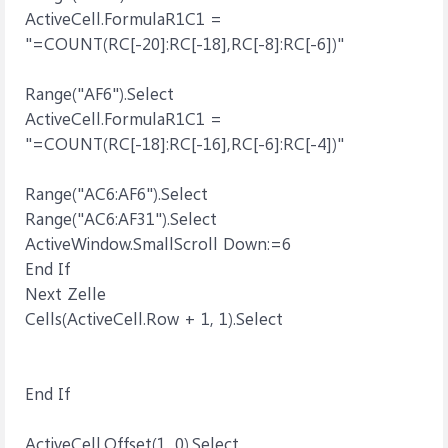
ActiveCell.FormulaR1C1 =
"=COUNT(RC[-20]:RC[-18],RC[-8]:RC[-6])"
Range("AF6").Select
ActiveCell.FormulaR1C1 =
"=COUNT(RC[-18]:RC[-16],RC[-6]:RC[-4])"
Range("AC6:AF6").Select
Range("AC6:AF31").Select
ActiveWindow.SmallScroll Down:=6
End If
Next Zelle
Cells(ActiveCell.Row + 1, 1).Select
End If
ActiveCell.Offset(1, 0).Select