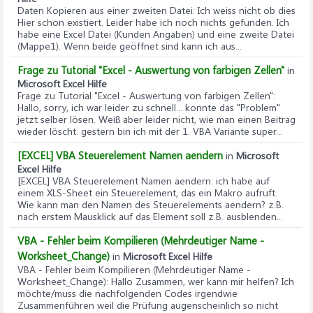
Daten Kopieren aus einer zweiten Datei
: Ich weiss nicht ob dies
Hier schon existiert. Leider habe ich noch nichts gefunden. Ich
habe eine Excel Datei (Kunden Angaben) und eine zweite Datei
(Mappe1). Wenn beide geöffnet sind kann ich aus...
Frage zu Tutorial "Excel - Auswertung von farbigen Zellen"
in
Microsoft Excel Hilfe
Frage zu Tutorial "Excel - Auswertung von farbigen Zellen"
:
Hallo, sorry, ich war leider zu schnell... konnte das "Problem"
jetzt selber lösen. Weiß aber leider nicht, wie man einen Beitrag
wieder löscht. gestern bin ich mit der 1. VBA Variante super...
[EXCEL] VBA Steuerelement Namen aendern
in
Microsoft
Excel Hilfe
[EXCEL] VBA Steuerelement Namen aendern
: ich habe auf
einem XLS-Sheet ein Steuerelement, das ein Makro aufruft.
Wie kann man den Namen des Steuerelements aendern? z.B.
nach erstem Mausklick auf das Element soll z.B. ausblenden...
VBA - Fehler beim Kompilieren (Mehrdeutiger Name -
Worksheet_Change)
in
Microsoft Excel Hilfe
VBA - Fehler beim Kompilieren (Mehrdeutiger Name -
Worksheet_Change)
: Hallo Zusammen, wer kann mir helfen? Ich
möchte/muss die nachfolgenden Codes irgendwie
Zusammenführen weil die Prüfung augenscheinlich so nicht