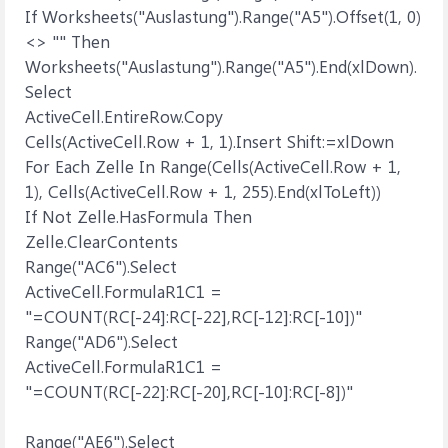
If Worksheets("Auslastung").Range("A5").Offset(1, 0)
<> "" Then
Worksheets("Auslastung").Range("A5").End(xlDown).
Select
ActiveCell.EntireRow.Copy
Cells(ActiveCell.Row + 1, 1).Insert Shift:=xlDown
For Each Zelle In Range(Cells(ActiveCell.Row + 1,
1), Cells(ActiveCell.Row + 1, 255).End(xlToLeft))
If Not Zelle.HasFormula Then
Zelle.ClearContents
Range("AC6").Select
ActiveCell.FormulaR1C1 =
"=COUNT(RC[-24]:RC[-22],RC[-12]:RC[-10])"
Range("AD6").Select
ActiveCell.FormulaR1C1 =
"=COUNT(RC[-22]:RC[-20],RC[-10]:RC[-8])"
Range("AE6").Select