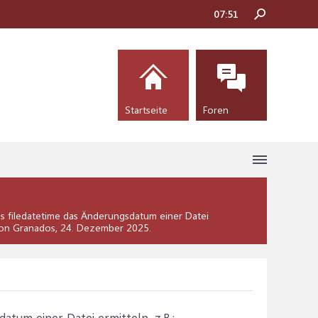
07:51
Startseite
Foren
els filedatetime das Änderungsdatum einer Datei
 von Granados,
24. Dezember 2025
.
datum einer Datei ermitteln, z.B.: