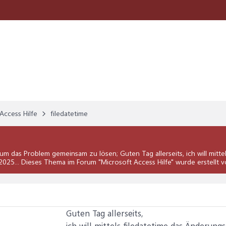
Access Hilfe
filedatetime
um das Problem gemeinsam zu lösen; Guten Tag allerseits, ich will mitt
.8.2025... Dieses Thema im Forum "
Microsoft Access Hilfe
" wurde erstellt
Guten Tag allerseits,
ich will mittels filedatetime das Änderungs