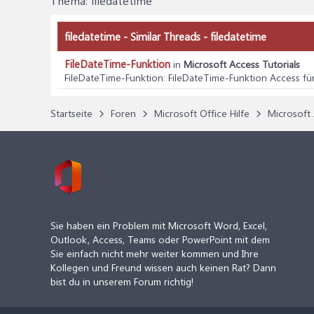
Thema:
filedatetime
filedatetime - Similar Threads - filedatetime
FileDateTime-Funktion
in
Microsoft Access Tutorials
FileDateTime-Funktion
: FileDateTime-Funktion Access f
Startseite
Foren
Microsoft Office Hilfe
Microsoft 
Sie haben ein Problem mit Microsoft Word, Excel,
Outlook, Access, Teams oder PowerPoint mit dem
Sie einfach nicht mehr weiter kommen und Ihre
Kollegen und Freund wissen auch keinen Rat? Dann
bist du in unserem Forum richtig!