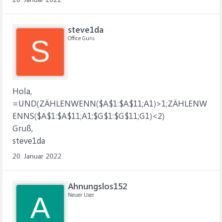
steve1da
Office Guru
S
Hola,
=UND(ZÄHLENWENN($A$1:$A$11;A1)>1;ZÄHLENW
ENNS($A$1:$A$11;A1;$G$1:$G$11;G1)<2)
Gruß,
steve1da
20. Januar 2022
Ahnungslos152
Neuer User
A