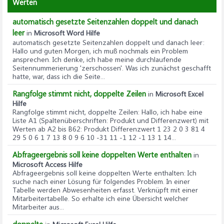
Werten
automatisch gesetzte Seitenzahlen doppelt und danach
leer
in
Microsoft Word Hilfe
automatisch gesetzte Seitenzahlen doppelt und danach leer
:
Hallo und guten Morgen, ich muß nochmals ein Problem
ansprechen. Ich denke, ich habe meine durchlaufende
Seitennummerierung 'zerschossen'. Was ich zunächst geschafft
hatte, war, dass ich die Seite...
Rangfolge stimmt nicht, doppelte Zeilen
in
Microsoft Excel
Hilfe
Rangfolge stimmt nicht, doppelte Zeilen
: Hallo, ich habe eine
Liste A1 (Spaltenüberschriften: Produkt und Differenzwert) mit
Werten ab A2 bis B62: Produkt Differenzwert 1 23 2 0 3 81 4
29 5 0 6 1 7 13 8 0 9 6 10 -31 11 -1 12 -1 13 1 14...
Abfrageergebnis soll keine doppelten Werte enthalten
in
Microsoft Access Hilfe
Abfrageergebnis soll keine doppelten Werte enthalten
: Ich
suche nach einer Lösung für folgendes Problem. In einer
Tabelle werden Abwesenheiten erfasst. Verknüpft mit einer
Mitarbeitertabelle. So erhalte ich eine Übersicht welcher
Mitarbeiter aus...