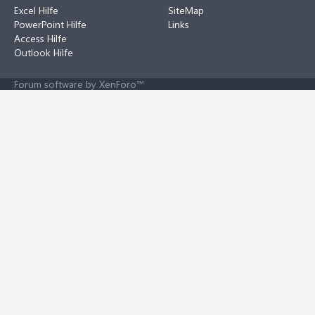
Excel Hilfe
SiteMap
PowerPoint Hilfe
Links
Access Hilfe
Outlook Hilfe
Forum software by XenForo™