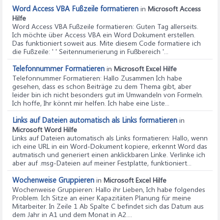
Word Access VBA Fußzeile formatieren
in
Microsoft Access
Hilfe
Word Access VBA Fußzeile formatieren
: Guten Tag allerseits.
Ich möchte über Access VBA ein Word Dokument erstellen.
Das funktioniert soweit aus. Mite diesem Code formatiere ich
die Fußzeile: ' ' Seitennumerierung in Fußbereich '...
Telefonnummer Formatieren
in
Microsoft Excel Hilfe
Telefonnummer Formatieren
: Hallo Zusammen Ich habe
gesehen, dass es schon Beiträge zu dem Thema gibt, aber
leider bin ich nicht besonders gut im Umwandeln von Formeln.
Ich hoffe, Ihr könnt mir helfen. Ich habe eine Liste...
Links auf Dateien automatisch als Links formatieren
in
Microsoft Word Hilfe
Links auf Dateien automatisch als Links formatieren
: Hallo, wenn
ich eine URL in ein Word-Dokument kopiere, erkennt Word das
autmatisch und generiert einen anklickbaren Linke. Verlinke ich
aber auf .msg-Dateien auf meiner Festplatte, funktioniert...
Wochenweise Gruppieren
in
Microsoft Excel Hilfe
Wochenweise Gruppieren
: Hallo ihr Lieben, Ich habe folgendes
Problem. Ich Sitze an einer Kapazitäten Planung für meine
Mitarbeiter. In Zeile 1 Ab Spalte C befindet sich das Datum aus
dem Jahr in A1 und dem Monat in A2....