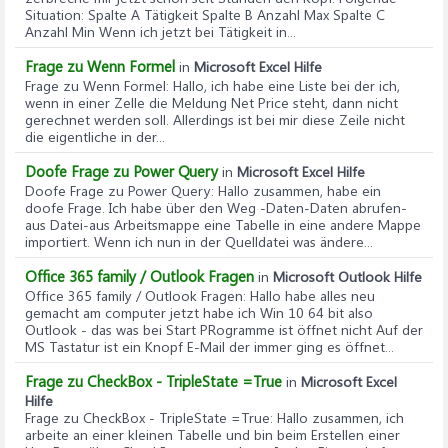
Situation: Spalte A Tätigkeit Spalte B Anzahl Max Spalte C
Anzahl Min Wenn ich jetzt bei Tätigkeit in...
Frage zu Wenn Formel
in
Microsoft Excel Hilfe
Frage zu Wenn Formel
: Hallo, ich habe eine Liste bei der ich,
wenn in einer Zelle die Meldung Net Price steht, dann nicht
gerechnet werden soll. Allerdings ist bei mir diese Zeile nicht
die eigentliche in der...
Doofe Frage zu Power Query
in
Microsoft Excel Hilfe
Doofe Frage zu Power Query
: Hallo zusammen, habe ein
doofe Frage. Ich habe über den Weg -Daten-Daten abrufen-
aus Datei-aus Arbeitsmappe eine Tabelle in eine andere Mappe
importiert. Wenn ich nun in der Quelldatei was ändere...
Office 365 family / Outlook Fragen
in
Microsoft Outlook Hilfe
Office 365 family / Outlook Fragen
: Hallo habe alles neu
gemacht am computer jetzt habe ich Win 10 64 bit also
Outlook - das was bei Start PRogramme ist öffnet nicht Auf der
MS Tastatur ist ein Knopf E-Mail der immer ging es öffnet...
Frage zu CheckBox - TripleState =True
in
Microsoft Excel
Hilfe
Frage zu CheckBox - TripleState =True
: Hallo zusammen, ich
arbeite an einer kleinen Tabelle und bin beim Erstellen einer