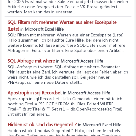
für 2025 Es ist mal wieder Sale-Zeit und jetzt müssen bei vielen
Artikel zu eine festgesetzten Zeit die VK-Preise geändert
werden. Man kann das in unserem...
SQL: Filtern mit mehreren Werten aus einer Excelspalte
(Liste)
in
Microsoft Excel Hilfe
SQL: Filtern mit mehreren Werten aus einer Excelspalte (Liste)
:
Hallo zusammen, ich bräuchte Eure Hilfe, bei dem ich nicht
weitere komme. Ich lasse importiere SQL-Daten über mehrere
Abfragen im Editor vor filtern. Eine Spalte über einen Artikel...
SQL-Abfrage mit where
in
Microsoft Access Hilfe
SQL-Abfrage mit where
: SQL-Abfrage mit where-Parameter.
PNrHaupt ist eine Zahl. Ich vermute, da liegt der Fehler, aber ich
weiss nicht, wie ich das darstellen soll. Bei jeder neuer
PNrHaupt soll eine neue Datei erstellt...
Apostroph in sql Recordset
in
Microsoft Access Hilfe
Apostroph in sql Recordset
: Hallo Gemeinde, einen hätte ich
noch: sqlTitel = "SELECT * FROM tbl_Files_Edited WHERE
Titel='" & strTitel & "'" Set rs1 = db.OpenRecordset(sqlTitel)
Enthält strTitel einen...
Hidden ist ok. Und das Gegenteil ?
in
Microsoft Excel Hilfe
Hidden ist ok. Und das Gegenteil ?
: Hallo, ich blende mittels
UserForm Zeilen aus und hinterlege hierbei einer Checkbox