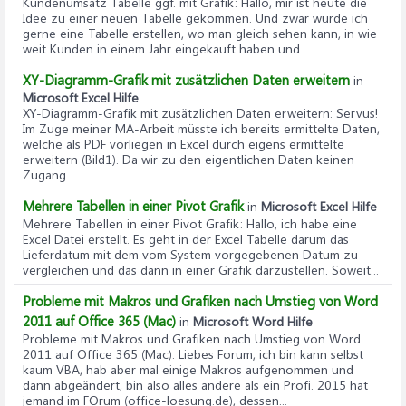
Kundenumsatz Tabelle ggf. mit Grafik
: Hallo, mir ist heute die
Idee zu einer neuen Tabelle gekommen. Und zwar würde ich
gerne eine Tabelle erstellen, wo man gleich sehen kann, in wie
weit Kunden in einem Jahr eingekauft haben und...
XY-Diagramm-Grafik mit zusätzlichen Daten erweitern
in
Microsoft Excel Hilfe
XY-Diagramm-Grafik mit zusätzlichen Daten erweitern
: Servus!
Im Zuge meiner MA-Arbeit müsste ich bereits ermittelte Daten,
welche als PDF vorliegen in Excel durch eigens ermittelte
erweitern (Bild1). Da wir zu den eigentlichen Daten keinen
Zugang...
Mehrere Tabellen in einer Pivot Grafik
in
Microsoft Excel Hilfe
Mehrere Tabellen in einer Pivot Grafik
: Hallo, ich habe eine
Excel Datei erstellt. Es geht in der Excel Tabelle darum das
Lieferdatum mit dem vom System vorgegebenen Datum zu
vergleichen und das dann in einer Grafik darzustellen. Soweit...
Probleme mit Makros und Grafiken nach Umstieg von Word
2011 auf Office 365 (Mac)
in
Microsoft Word Hilfe
Probleme mit Makros und Grafiken nach Umstieg von Word
2011 auf Office 365 (Mac)
: Liebes Forum, ich bin kann selbst
kaum VBA, hab aber mal einige Makros aufgenommen und
dann abgeändert, bin also alles andere als ein Profi. 2015 hat
jemand im FOrum (office-loesung.de), dessen...