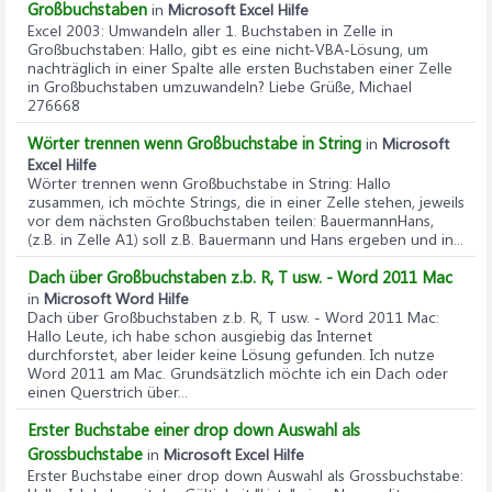
Großbuchstaben
in
Microsoft Excel Hilfe
Excel 2003: Umwandeln aller 1. Buchstaben in Zelle in
Großbuchstaben
: Hallo, gibt es eine nicht-VBA-Lösung, um
nachträglich in einer Spalte alle ersten Buchstaben einer Zelle
in Großbuchstaben umzuwandeln? Liebe Grüße, Michael
276668
Wörter trennen wenn Großbuchstabe in String
in
Microsoft
Excel Hilfe
Wörter trennen wenn Großbuchstabe in String
: Hallo
zusammen, ich möchte Strings, die in einer Zelle stehen, jeweils
vor dem nächsten Großbuchstaben teilen: BauermannHans,
(z.B. in Zelle A1) soll z.B. Bauermann und Hans ergeben und in...
Dach über Großbuchstaben z.b. R, T usw. - Word 2011 Mac
in
Microsoft Word Hilfe
Dach über Großbuchstaben z.b. R, T usw. - Word 2011 Mac
:
Hallo Leute, ich habe schon ausgiebig das Internet
durchforstet, aber leider keine Lösung gefunden. Ich nutze
Word 2011 am Mac. Grundsätzlich möchte ich ein Dach oder
einen Querstrich über...
Erster Buchstabe einer drop down Auswahl als
Grossbuchstabe
in
Microsoft Excel Hilfe
Erster Buchstabe einer drop down Auswahl als Grossbuchstabe
: