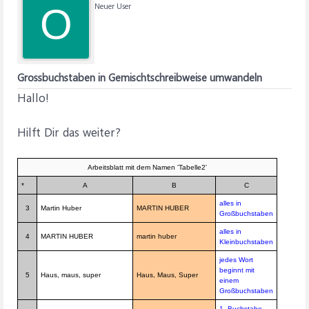
Neuer User
O
Grossbuchstaben in Gemischtschreibweise umwandeln
Hallo!
Hilft Dir das weiter?
Arbeitsblatt mit dem Namen 'Tabelle2'
*
A
B
C
alles in
3
Martin Huber
MARTIN HUBER
Großbuchstaben
alles in
4
MARTIN HUBER
martin huber
Kleinbuchstaben
jedes Wort
beginnt mit
5
Haus, maus, super
Haus, Maus, Super
einem
Großbuchstaben
1. Buchstabe