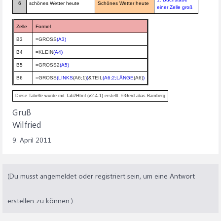
6
schönes Wetter heute
Schönes Wetter heute
einer Zelle groß
Zelle
Formel
B3
=GROSS
(A3)
B4
=KLEIN
(A4)
B5
=GROSS2
(A5)
B6
=GROSS
(LINKS
(A6;1)
)
&TEIL
(A6;2;LÄNGE
(A6)
)
Diese Tabelle wurde mit Tab2Html (v2.4.1) erstellt. ©Gerd alias Bamberg
Gruß
Wilfried
9. April 2011
(Du musst angemeldet oder registriert sein, um eine Antwort
erstellen zu können.)