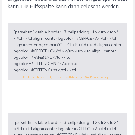
kann. Die Hilfsspalte kann dann gelöscht werden...
[parsehtml]<table border=3 cellpadding=1><tr><td>*
</td><td align=center bgcolor=#CEFFCE>A</td><td
align=center bgcolor=#CEFFCE>B</td><td align=center
bgcolor=#CEFFCE>C</td></tr><tr><td align=center
bgcolor=#FAFEB1>1</td><td
bgcolor=#FFFFFF>GANZ</td><td
bgcolor=#FFFFFF>Ganz</td><td
bgcolor=#FFFFFF>Ganz</td></tr><tr><td align=center
Klicke in dieses Feld, um es in vollständiger Größe anzuzeigen.
bgcolor=#FAFEB1>2</td><td
bgcolor=#FFFFFF>DAUM</td><td
bgcolor=#FFFFFF>Daum</td><td
bgcolor=#FFFFFF>Daum</td></tr><tr><td
align=center bgcolor=#FAFEB1>3</td><td
bgcolor=#FFFFFF>DAUNE</td><td
bgcolor=#FFFFFF>Daune</td><td
[parsehtml]<table border=3 cellpadding=1><tr><td>*
bgcolor=#FFFFFF>Daune</td></tr><tr><td
</td><td align=center bgcolor=#CEFFCE>A</td><td
align=center bgcolor=#FAFEB1>4</td><td
align=center bgcolor=#CEFFCE>B</td><td align=center