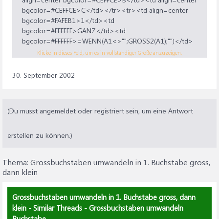
bgcolor=#FFFFFF>GERD</td><td
bgcolor=#CEFFCE>C</td></tr><tr><td align=center
bgcolor=#FFFFFF>Gerd</td><td
bgcolor=#FAFEB1>1</td><td
bgcolor=#FFFFFF>Gerd</td></tr></td></tr></table>
bgcolor=#FFFFFF>GANZ</td><td
[/parsehtml]
bgcolor=#FFFFFF>=WENN(A1<>"";GROSS2(A1);"")</td>
<td bgcolor=#FFFFFF>Ganz</td></tr><tr><td
Klicke in dieses Feld, um es in vollständiger Größe anzuzeigen.
align=center bgcolor=#FAFEB1>2</td><td
bgcolor=#FFFFFF>DAUM</td><td
30. September 2002
bgcolor=#FFFFFF>=WENN(A2<>"";GROSS2(A2);"")</td>
<td bgcolor=#FFFFFF>Daum</td></tr><tr><td
align=center bgcolor=#FAFEB1>3</td><td
(Du musst angemeldet oder registriert sein, um eine Antwort
bgcolor=#FFFFFF>DAUNE</td><td
bgcolor=#FFFFFF>=WENN(A3<>"";GROSS2(A3);"")</td>
<td bgcolor=#FFFFFF>Daune</td></tr><tr><td
erstellen zu können.)
align=center bgcolor=#FAFEB1>4</td><td
bgcolor=#FFFFFF>GERD</td><td
Thema:
Grossbuchstaben umwandeln in 1. Buchstabe gross,
bgcolor=#FFFFFF>=WENN(A4<>"";GROSS2(A4);"")</td>
dann klein
<td bgcolor=#FFFFFF>Gerd</td></tr></td></tr>
</table>[/parsehtml]
Grossbuchstaben umwandeln in 1. Buchstabe gross, dann
klein - Similar Threads - Grossbuchstaben umwandeln
Buchstabe