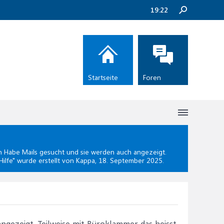
19:22
Startseite
Foren
Habe Mails gesucht und sie werden auch angezeigt.
ilfe
" wurde erstellt von Kappa,
18. September 2025
.
ngezeigt. Teilweise mit Büroklammer das heisst