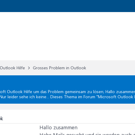
Outlook Hilfe
Grosses Problem in Outlook
oft Outlook Hilfe
um das Problem gemeinsam zu lösen; Hallo zusammen 
Nur leider sehe ich keine... Dieses Thema im Forum "
Microsoft Outlook H
ok
Hallo zusammen
Habe Mails gesucht und sie werden auch a