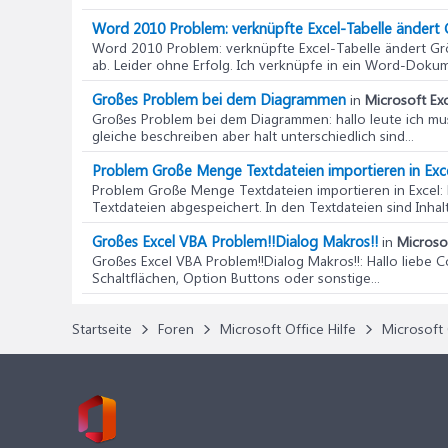
Word 2010 Problem: verknüpfte Excel-Tabelle ändert 
Word 2010 Problem: verknüpfte Excel-Tabelle ändert Gr
ab. Leider ohne Erfolg. Ich verknüpfe in ein Word-Dokum
Großes Problem bei dem Diagrammen
in
Microsoft Exc
Großes Problem bei dem Diagrammen
: hallo leute ich 
gleiche beschreiben aber halt unterschiedlich sind...
Problem Große Menge Textdateien importieren in Exc
Problem Große Menge Textdateien importieren in Excel
:
Textdateien abgespeichert. In den Textdateien sind Inhal
Großes Excel VBA Problem!!Dialog Makros!!
in
Microsof
Großes Excel VBA Problem!!Dialog Makros!!
: Hallo liebe 
Schaltflächen, Option Buttons oder sonstige...
Startseite
Foren
Microsoft Office Hilfe
Microsoft 