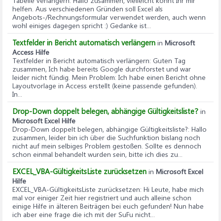
Tabelle verlängern
: Hallo zusammen, vielleicht könnt Ihr mir
helfen. Aus verschiedenen Gründen soll Excel als
Angebots-/Rechnungsformular verwendet werden, auch wenn
wohl einiges dagegen spricht :) Gedanke ist...
Textfelder in Bericht automatisch verlängern
in
Microsoft
Access Hilfe
Textfelder in Bericht automatisch verlängern
: Guten Tag
zusammen, Ich habe bereits Google durchforstet und war
leider nicht fündig. Mein Problem: Ich habe einen Bericht ohne
Layoutvorlage in Access erstellt (keine passende gefunden).
In...
Drop-Down doppelt belegen, abhängige Gültigkeitsliste?
in
Microsoft Excel Hilfe
Drop-Down doppelt belegen, abhängige Gültigkeitsliste?
: Hallo
zusammen, leider bin ich über die Suchfunktion bislang noch
nicht auf mein selbiges Problem gestoßen. Sollte es dennoch
schon einmal behandelt wurden sein, bitte ich dies zu...
EXCEL_VBA-GültigkeitsListe zurücksetzen
in
Microsoft Excel
Hilfe
EXCEL_VBA-GültigkeitsListe zurücksetzen
: Hi Leute, habe mich
mal vor einiger Zeit hier registriert und auch alleine schon
einige Hilfe in älteren Beiträgen bei euch gefunden! Nun habe
ich aber eine frage die ich mit der SuFu nicht...