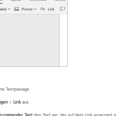
ne Textpassage.
ügen
>
Link
aus.
zuzeigender Text
den Text ein, der auf dem Link angezeigt w