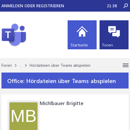
ANMELDEN ODER REGISTRIEREN
21:38
Startseite
Foren
Foren
...
Hördateien über Teams abspielen
Office:
Hördateien über Teams abspielen
Michlbauer Brigitte
MB