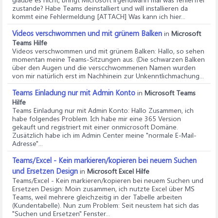
zustande? Habe Teams deinstalliert und will installieren da
kommt eine Fehlermeldung [ATTACH] Was kann ich hier...
Videos verschwommen und mit grünem Balken
in
Microsoft
Teams Hilfe
Videos verschwommen und mit grünem Balken
: Hallo, so sehen
momentan meine Teams-Sitzungen aus. (Die schwarzen Balken
über den Augen und die verscchwommenen Namen wurden
von mir natürlich erst im Nachhinein zur Unkenntlichmachung...
Teams Einladung nur mit Admin Konto
in
Microsoft Teams
Hilfe
Teams Einladung nur mit Admin Konto
: Hallo Zusammen, ich
habe folgendes Problem. Ich habe mir eine 365 Version
gekauft und registriert mit einer onmicrosoft Domäne.
Zusätzlich habe ich im Admin Center meine "normale E-Mail-
Adresse"...
Teams/Excel - Kein markieren/kopieren bei neuem Suchen
und Ersetzen Design
in
Microsoft Excel Hilfe
Teams/Excel - Kein markieren/kopieren bei neuem Suchen und
Ersetzen Design
: Moin zusammen, ich nutzte Excel über MS
Teams, weil mehrere gleichzeitig in der Tabelle arbeiten
(Kundentabelle). Nun zum Problem: Seit neustem hat sich das
"Suchen und Ersetzen" Fenster...