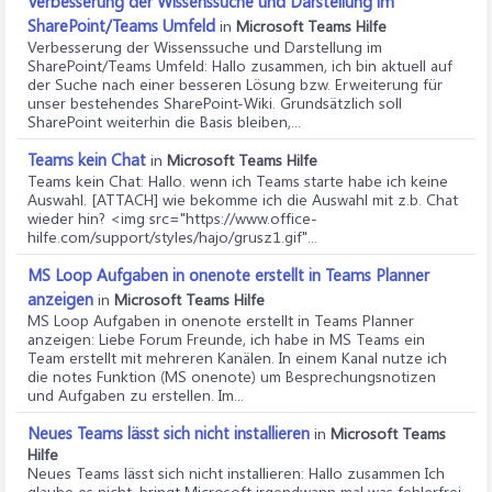
Verbesserung der Wissenssuche und Darstellung im
SharePoint/Teams Umfeld
in
Microsoft Teams Hilfe
Verbesserung der Wissenssuche und Darstellung im
SharePoint/Teams Umfeld
: Hallo zusammen, ich bin aktuell auf
der Suche nach einer besseren Lösung bzw. Erweiterung für
unser bestehendes SharePoint-Wiki. Grundsätzlich soll
SharePoint weiterhin die Basis bleiben,...
Teams kein Chat
in
Microsoft Teams Hilfe
Teams kein Chat
: Hallo. wenn ich Teams starte habe ich keine
Auswahl. [ATTACH] wie bekomme ich die Auswahl mit z.b. Chat
wieder hin? <img src="https://www.office-
hilfe.com/support/styles/hajo/grusz1.gif"...
MS Loop Aufgaben in onenote erstellt in Teams Planner
anzeigen
in
Microsoft Teams Hilfe
MS Loop Aufgaben in onenote erstellt in Teams Planner
anzeigen
: Liebe Forum Freunde, ich habe in MS Teams ein
Team erstellt mit mehreren Kanälen. In einem Kanal nutze ich
die notes Funktion (MS onenote) um Besprechungsnotizen
und Aufgaben zu erstellen. Im...
Neues Teams lässt sich nicht installieren
in
Microsoft Teams
Hilfe
Neues Teams lässt sich nicht installieren
: Hallo zusammen Ich
glaube es nicht, bringt Microsoft irgendwann mal was fehlerfrei