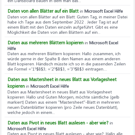
ein Dahsboard bauen in dem man das...
Daten von allen Blätter auf ein Blatt
in
Microsoft Excel Hilfe
Daten von allen Blätter auf ein Blatt
: Guten Tag, in meiner Datei
habe ich Tage aus dem September 2022 . Jeder Tag ist auf
einem Blatt mit den Daten einzeln aufgeführt. Gibt es eine
Möglichkeit die Daten von allen Blättern auf ein...
Daten aus mehreren Blättern kopieren
in
Microsoft Excel
Hilfe
Daten aus mehreren Blättern kopieren
: Hallo zusammen, ich
würde gerne in der Spalte B den Namen aus einem anderen
Blatt kopieren. Händisch müsste ich so in die passenden Zeilen
die Formel ='1'!$B$3; ='2'!$B$3, ='3'!$B$3 eintragen....
Daten aus Mastersheet in neues Blatt aus Vorlagesheet
kopieren
in
Microsoft Excel Hilfe
Daten aus Mastersheet in neues Blatt aus Vorlagesheet
kopieren
: Hallo und Guten Morgen, möchte sämtliche (gelb
markiert) Daten aus einem ''Mastersheet''-Blatt in mehreren
neuen Datenblätter kopieren (pro Zeile neues Datenblatt),
welche jedoch in einem...
Daten aus Pivot in neues Blatt auslesen - aber wie?
in
Microsoft Excel Hilfe
Daten aus Pivot in neues Blatt auslesen - aber wie?
: Hallo alle