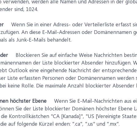
 verwenden, werden alle Namen und Adressen in der global
ender sind, 1024.
er
Wenn Sie in einer Adress- oder Verteilerliste erfasst si
inzufügen. An diese E-Mail-Adressen oder Domänennamen 
als als Junk-E-Mails behandelt.
nder
Blockieren Sie auf einfache Weise Nachrichten bestim
mänennamen der Liste blockierter Absender hinzufügen. Wi
chiebt Outlook eine eingehende Nachricht der entsprechend
ser Liste erfassten Personen oder Domänennamen werden stet
abei keine Rolle. Die maximale Anzahl blockierter Absender 
änen höchster Ebene
Wenn Sie E-Mail-Nachrichten aus ein
önnen Sie der Liste blockierter Domänen höchster Ebene L
se die Kontrollkästchen "CA [Kanada]", "US [Vereinigte Staa
die auf folgende Kürzel enden: ".ca", ".us" und ".mx".