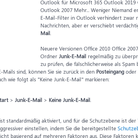
Outlook für Microsoft 365 Outlook 2019
Outlook 2007 Mehr... Weniger Niemand er
E-Mail-Filter in Outlook verhindert zwar 
Nachrichten, aber er verschiebt verdäch
Mail
.
Neuere Versionen Office 2010 Office 200
Ordner
Junk-E-Mail
regelmäßig zu überpr
zu prüfen, die fälschlicherweise als Spa
E-Mails sind, können Sie sie zurück in den
Posteingang
oder 
h wie folgt als "Keine Junk-E-Mail" markieren:
tart
>
Junk-E-Mail
>
Keine Junk-E-Mail
.
ist standardmäßig aktiviert, und für die Schutzebene ist de
ggressiver einstellen, indem Sie die bereitgestellte
Schutze
cht basierend auf mehreren Faktoren aus. Diese Faktoren k