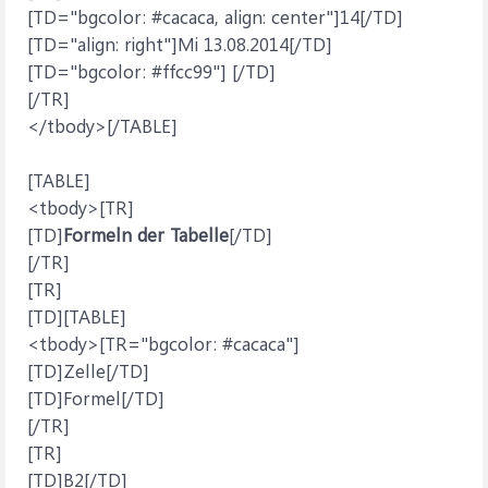
[TD="bgcolor: #cacaca, align: center"]14[/TD]
[TD="align: right"]Mi 13.08.2014[/TD]
[TD="bgcolor: #ffcc99"] [/TD]
[/TR]
</tbody>[/TABLE]
[TABLE]
<tbody>[TR]
[TD]
Formeln der Tabelle
[/TD]
[/TR]
[TR]
[TD][TABLE]
<tbody>[TR="bgcolor: #cacaca"]
[TD]Zelle[/TD]
[TD]Formel[/TD]
[/TR]
[TR]
[TD]B2[/TD]