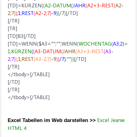
[TD]=KÜRZEN(
(A2-DATUM
(JAHR
(A2+3-REST
(A2-
2;7)
)
;1;REST
(A2-2;7)
-9)
)
/7)[/TD]
[/TR]
[TR]
[TD]B3[/TD]
[TD]=WENN($A3="";"";WENN
(WOCHENTAG
(A3;2)
=
1;KÜRZEN
(
(A3-DATUM
(JAHR
(A3+3-REST
(A3-
2;7)
)
;1;REST
(A3-2;7)
-9)
)
/7)
;"")
)[/TD]
[/TR]
</tbody>[/TABLE]
[/TD]
[/TR]
</tbody>[/TABLE]
Excel Jeanie
Excel Tabellen im Web darstellen >>
HTML 4