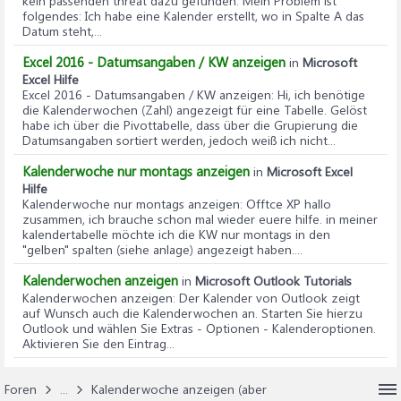
kein passenden threat dazu gefunden. Mein Problem ist
folgendes: Ich habe eine Kalender erstellt, wo in Spalte A das
Datum steht,...
Excel 2016 - Datumsangaben / KW anzeigen
in
Microsoft
Excel Hilfe
Excel 2016 - Datumsangaben / KW anzeigen
: Hi, ich benötige
die Kalenderwochen (Zahl) angezeigt für eine Tabelle. Gelöst
habe ich über die Pivottabelle, dass über die Grupierung die
Datumsangaben sortiert werden, jedoch weiß ich nicht...
Kalenderwoche nur montags anzeigen
in
Microsoft Excel
Hilfe
Kalenderwoche nur montags anzeigen
: Offtce XP hallo
zusammen, ich brauche schon mal wieder euere hilfe. in meiner
kalendertabelle möchte ich die KW nur montags in den
"gelben" spalten (siehe anlage) angezeigt haben....
Kalenderwochen anzeigen
in
Microsoft Outlook Tutorials
Kalenderwochen anzeigen
: Der Kalender von Outlook zeigt
auf Wunsch auch die Kalenderwochen an. Starten Sie hierzu
Outlook und wählen Sie Extras - Optionen - Kalenderoptionen.
Aktivieren Sie den Eintrag...
Foren
...
Kalenderwoche anzeigen (aber