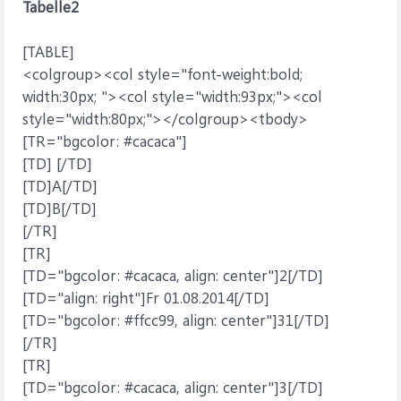
Tabelle2
[TABLE]
<colgroup><col style="font-weight:bold;
width:30px; "><col style="width:93px;"><col
style="width:80px;"></colgroup><tbody>
[TR="bgcolor: #cacaca"]
[TD] [/TD]
[TD]A[/TD]
[TD]B[/TD]
[/TR]
[TR]
[TD="bgcolor: #cacaca, align: center"]2[/TD]
[TD="align: right"]Fr 01.08.2014[/TD]
[TD="bgcolor: #ffcc99, align: center"]31[/TD]
[/TR]
[TR]
[TD="bgcolor: #cacaca, align: center"]3[/TD]