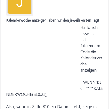
J
Kalenderwoche anzeigen (aber nur den jeweils ersten Tag)
Hallo, ich
lasse mir
mit
folgendem
Code die
Kalenderwo
che
anzeigen:
=WENN(B1
0="";"";KALE
NDERWOCHE(B10;21))
Also, wenn in Zelle B10 ein Datum steht, zeige mir